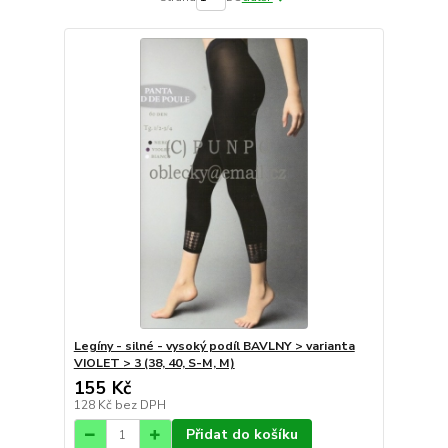
Legíny - silné - vysoký podíl BAVLNY > varianta
VIOLET > 3 (38, 40, S-M, M)
155 Kč
128 Kč
bez DPH
Přidat do košíku