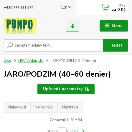
0
ks
CZK
+420 774 911 574
za
0 Kč
Menu
Hledat
Úvod
LEGÍNY dámské
JARO/PODZIM (40-60 denier)
JARO/PODZIM (40-60 denier)
Upřesnit parametry
Nejnovější
Nejlevnější
Nejdražší
Zobrazuji 1-20 z 54
strana
z 3
další