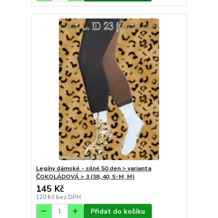
Legíny dámské - silné 50 den > varianta
ČOKOLÁDOVÁ > 3 (38, 40, S-M, M)
145 Kč
120 Kč
bez DPH
Přidat do košíku