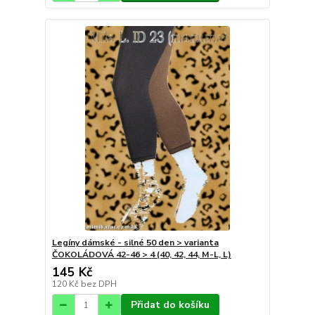
Legíny dámské - silné 50 den > varianta
ČOKOLÁDOVÁ 42-46 > 4 (40, 42, 44, M-L, L)
145 Kč
120 Kč
bez DPH
Přidat do košíku