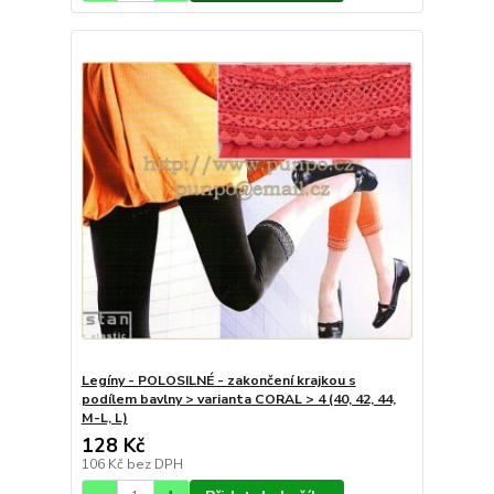
Legíny - POLOSILNÉ - zakončení krajkou s
podílem bavlny > varianta CORAL > 4 (40, 42, 44,
M-L, L)
128 Kč
106 Kč
bez DPH