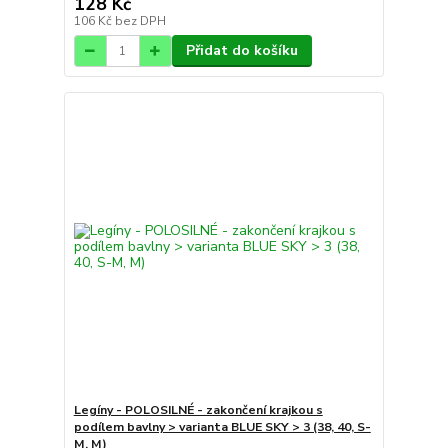
128 Kč
106 Kč
bez DPH
Přidat do košíku
Legíny - POLOSILNÉ - zakončení krajkou s
podílem bavlny > varianta BLUE SKY > 3 (38, 40, S-
M, M)