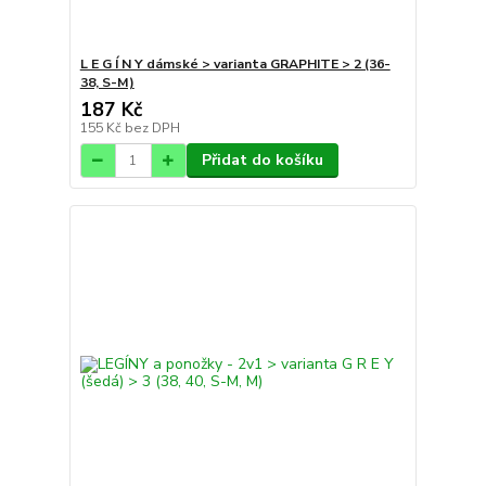
L E G Í N Y dámské > varianta GRAPHITE > 2 (36-
38, S-M)
187 Kč
155 Kč
bez DPH
Přidat do košíku