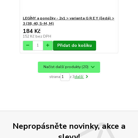
LEGÍNY a ponožky - 2v1 > varianta G R E Y (šedá) >
3 (38, 40, S-M, M)
184 Kč
152 Kč
bez DPH
Přidat do košíku
Načíst další produkty (20)
strana
z 3
další
Nepropásněte novinky, akce a
slevy!