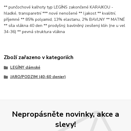
** punčochové kalhoty typ LEGÍNS zakončené KARAJKOU -
hladké, transparetní *** nové nenošené ** I.jakost ** kvalitní,
příjemné ** 85% polyamid, 13% elastanu, 2% BAVLNY ** MATNÉ
** síla vlákna 40 den ** prodyšný, bavlněný zesílený klín (ne u vel
34-36) ** pevná struktura vlákna
Zboží zařazeno v kategoriích
LEGÍNY dámské
JARO/PODZIM (40-60 denier)
Nepropásněte novinky, akce a
slevy!