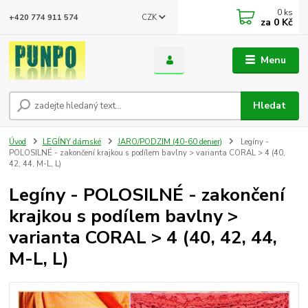
0
ks
CZK
+420 774 911 574
za
0 Kč
Menu
Hledat
Úvod
LEGÍNY dámské
JARO/PODZIM (40-60 denier)
Legíny -
POLOSILNÉ - zakončení krajkou s podílem bavlny > varianta CORAL > 4 (40,
42, 44, M-L, L)
Legíny - POLOSILNÉ - zakončení
krajkou s podílem bavlny >
varianta CORAL > 4 (40, 42, 44,
M-L, L)