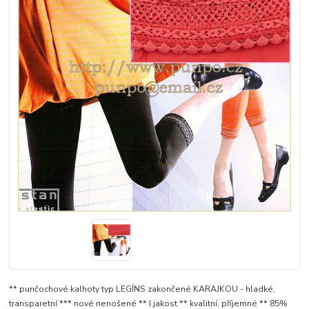
** punčochové kalhoty typ LEGÍNS zakončené KARAJKOU - hladké,
transparetní *** nové nenošené ** I.jakost ** kvalitní, příjemné ** 85%