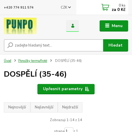
0
ks
CZK
+420 774 911 574
za
0 Kč
Menu
Hledat
Úvod
Ponožky termo/froté
DOSPĚLÍ (35-46)
DOSPĚLÍ (35-46)
Upřesnit parametry
Nejnovější
Nejlevnější
Nejdražší
Zobrazuji 1-14 z 14
strana
z 1