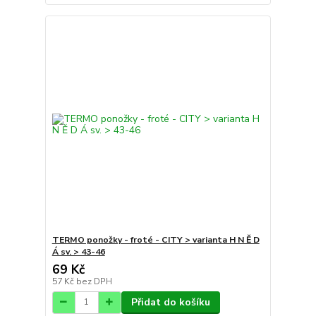
TERMO ponožky - froté - CITY > varianta H N Ě D
Á sv. > 43-46
69 Kč
57 Kč
bez DPH
Přidat do košíku