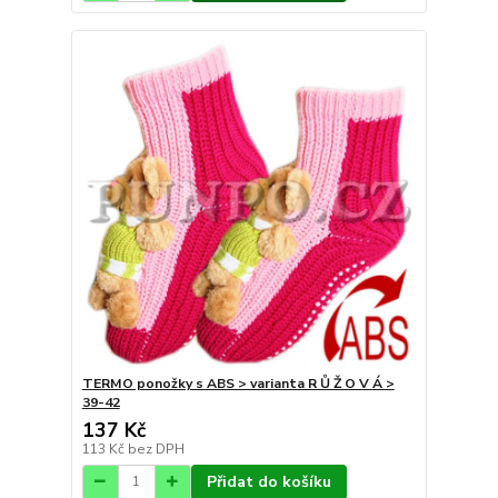
TERMO ponožky s ABS > varianta R Ů Ž O V Á >
39-42
137 Kč
113 Kč
bez DPH
Přidat do košíku