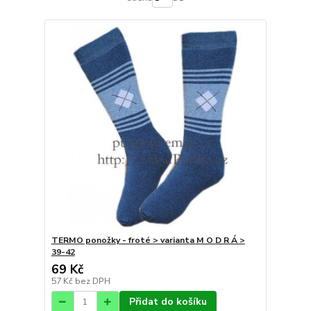
TERMO ponožky - froté > varianta M O D R Á >
39-42
69 Kč
57 Kč
bez DPH
Přidat do košíku