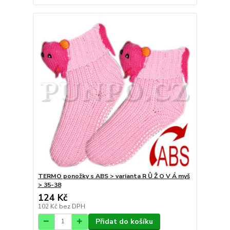
TERMO ponožky s ABS > varianta R Ů Ž O V Á myš
> 35-38
124 Kč
102 Kč
bez DPH
Přidat do košíku