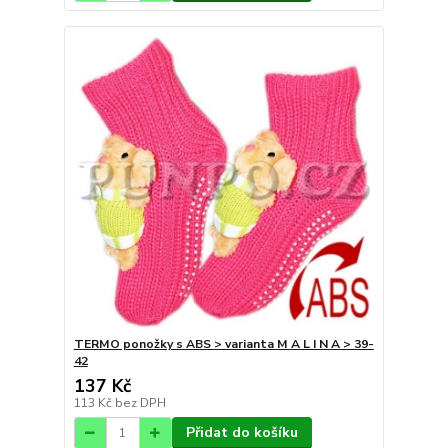
TERMO ponožky s ABS > varianta M A L I N A > 39-
42
137 Kč
113 Kč
bez DPH
Přidat do košíku