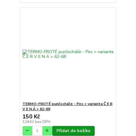
TERMO-FROTÉ punčocháče - Pes > varianta Č E R
V E N Á > 62-68
150 Kč
124 Kč
bez DPH
Přidat do košíku