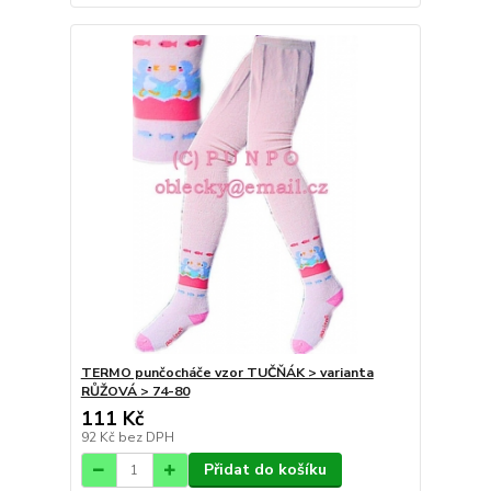
TERMO punčocháče vzor TUČŇÁK > varianta
RŮŽOVÁ > 74-80
111 Kč
92 Kč
bez DPH
Přidat do košíku