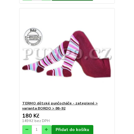
TERMO dětské punčocháče - zateplené >
varianta BORDO > 86-92
180 Kč
149 Kč
bez DPH
Přidat do košíku