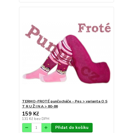
TERMO-FROTÉ punčocháče - Pes > varianta O S
T R U Ž I N A > 80-86
159 Kč
131 Kč
bez DPH
Přidat do košíku