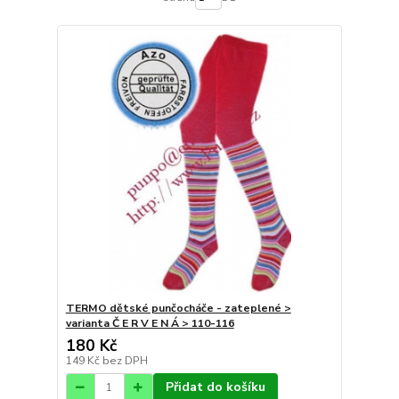
TERMO dětské punčocháče - zateplené >
varianta Č E R V E N Á > 110-116
180 Kč
149 Kč
bez DPH
Přidat do košíku