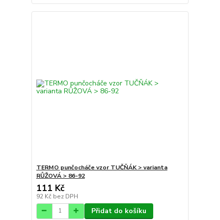
TERMO punčocháče vzor TUČŇÁK > varianta
RŮŽOVÁ > 86-92
111 Kč
92 Kč
bez DPH
Přidat do košíku