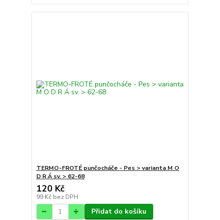
TERMO-FROTÉ punčocháče - Pes > varianta M O
D R Á sv. > 62-68
120 Kč
99 Kč
bez DPH
Přidat do košíku