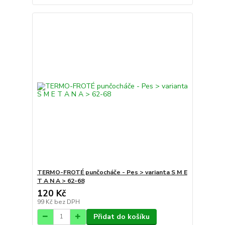
TERMO-FROTÉ punčocháče - Pes > varianta S M E
T A N A > 62-68
120 Kč
99 Kč
bez DPH
Přidat do košíku