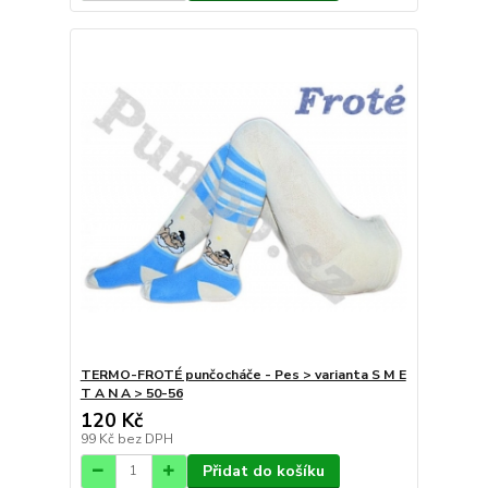
TERMO-FROTÉ punčocháče - Pes > varianta S M E
T A N A > 50-56
120 Kč
99 Kč
bez DPH
Přidat do košíku