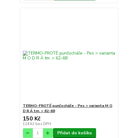
TERMO-FROTÉ punčocháče - Pes > varianta M O
D R Á tm. > 62-68
150 Kč
124 Kč
bez DPH
Přidat do košíku