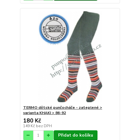
TERMO dětské punčocháče - zateplené >
varianta KHAKI > 86-92
180 Kč
149 Kč
bez DPH
Přidat do košíku