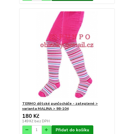
TERMO dětské punčocháče - zateplené >
varianta MALINA > 98-104
180 Kč
149 Kč
bez DPH
Přidat do košíku