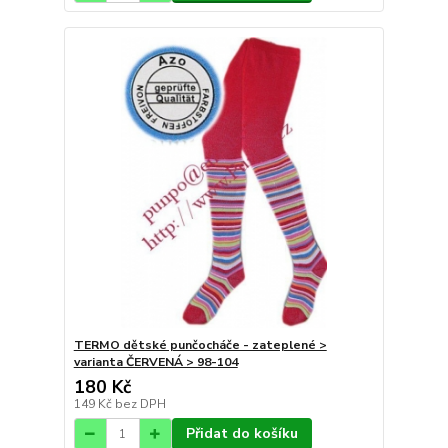
TERMO dětské punčocháče - zateplené >
varianta ČERVENÁ > 98-104
180 Kč
149 Kč
bez DPH
Přidat do košíku