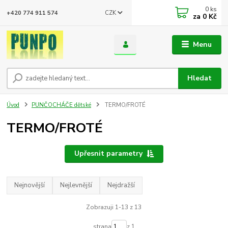
0
ks
CZK
+420 774 911 574
za
0 Kč
Menu
Hledat
Úvod
PUNČOCHÁČE dětské
TERMO/FROTÉ
TERMO/FROTÉ
Upřesnit parametry
Nejnovější
Nejlevnější
Nejdražší
Zobrazuji 1-13 z 13
strana
z 1