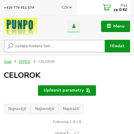
0
ks
CZK
+420 774 911 574
za
0 Kč
Menu
Hledat
Úvod
ČEPICE
CELOROK
CELOROK
Upřesnit parametry
Nejnovější
Nejlevnější
Nejdražší
Zobrazuji 1-6 z 6
strana
z 1