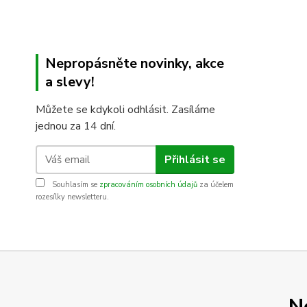
Nepropásněte novinky, akce
a slevy!
Můžete se kdykoli odhlásit. Zasíláme
jednou za 14 dní.
Přihlásit se
Souhlasím se
zpracováním osobních údajů
za účelem
rozesílky newsletteru.
N