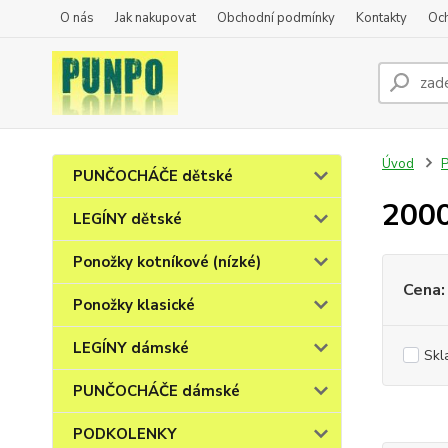
O nás
Jak nakupovat
Obchodní podmínky
Kontakty
Oc
Úvod
PUNČOCHÁČE dětské
200
LEGÍNY dětské
Ponožky kotníkové (nízké)
Cena:
Ponožky klasické
LEGÍNY dámské
Skl
PUNČOCHÁČE dámské
PODKOLENKY