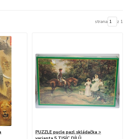
strana
z 1
a
PUZZLE pucle pazl skládačka >
varianta 5 TISÍC DÍLŮ