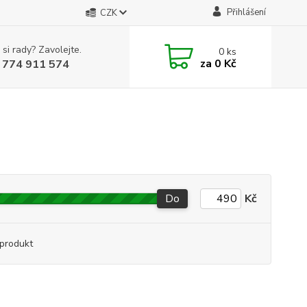
Přihlášení
CZK
 si rady? Zavolejte.
0
ks
za
0 Kč
 774 911 574
Do
Kč
produkt