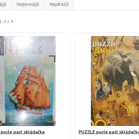
jší
Nejlevnější
Nejdražší
1-3 z 3
pucle pazl skládačka
PUZZLE pucle pazl skládačk