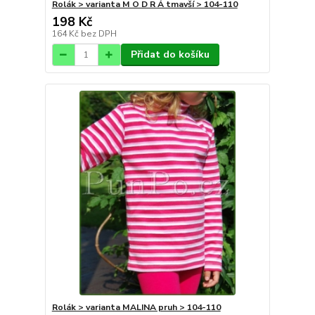
Rolák > varianta M O D R Á tmavší > 104-110
198 Kč
164 Kč
bez DPH
Přidat do košíku
Rolák > varianta MALINA pruh > 104-110