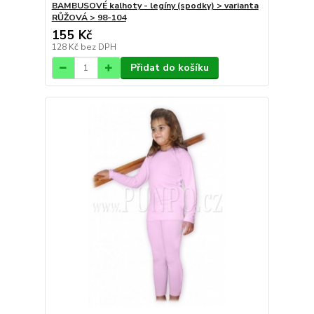
BAMBUSOVÉ kalhoty - legíny (spodky) > varianta
RŮŽOVÁ > 98-104
155 Kč
128 Kč
bez DPH
Přidat do košíku