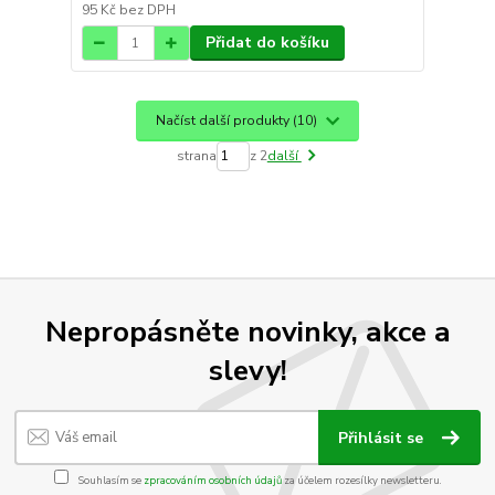
95 Kč
bez DPH
Přidat do košíku
Načíst další produkty (10)
strana
z 2
další
Nepropásněte novinky, akce a
slevy!
Přihlásit se
Souhlasím se
zpracováním osobních údajů
za účelem rozesílky newsletteru.