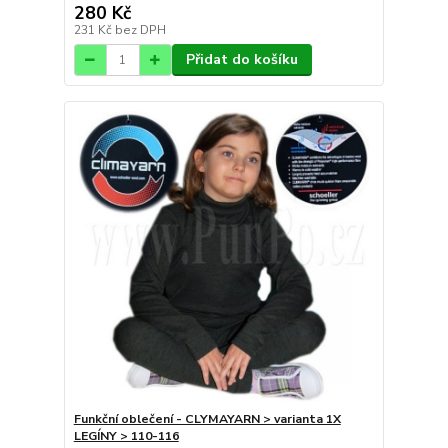
280 Kč
231 Kč
bez DPH
Přidat do košíku
Funkční oblečení - CLYMAYARN > varianta 1X
LEGÍNY > 110-116