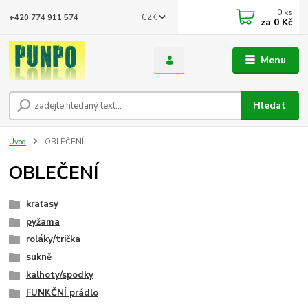
0
ks
CZK
+420 774 911 574
za
0 Kč
Menu
Hledat
Úvod
OBLEČENÍ
OBLEČENÍ
kraťasy
pyžama
roláky/trička
sukně
kalhoty/spodky
FUNKČNÍ prádlo