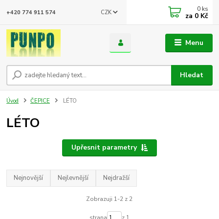
0
ks
CZK
+420 774 911 574
za
0 Kč
Menu
Hledat
Úvod
ČEPICE
LÉTO
LÉTO
Upřesnit parametry
Nejnovější
Nejlevnější
Nejdražší
Zobrazuji 1-2 z 2
strana
z 1