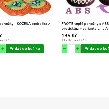
ponožky - KOŽENÁ podrážka >
FROTÉ teplé ponožky s ABS
protiskluz > varianta L I L A
č
135 Kč
ez DPH
112 Kč
bez DPH
Přidat do košíku
Přidat do ko