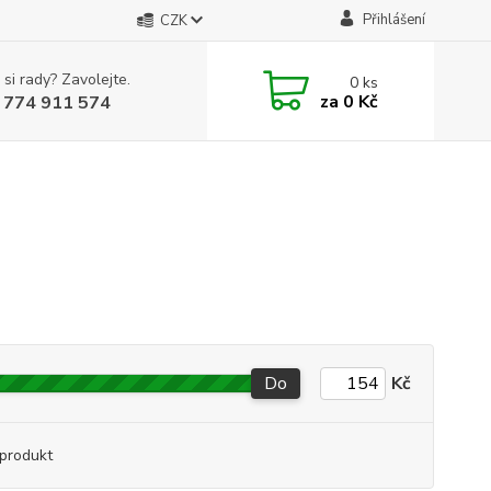
Přihlášení
CZK
 si rady? Zavolejte.
0
ks
za
0 Kč
 774 911 574
Do
Kč
produkt