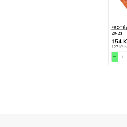
FROTÉ 
20-21
154 K
127 Kč
b