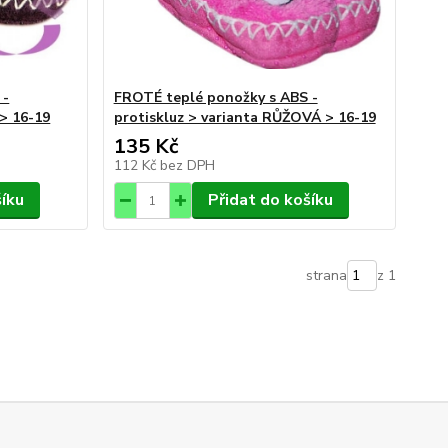
 -
FROTÉ teplé ponožky s ABS -
 > 16-19
protiskluz > varianta RŮŽOVÁ > 16-19
135 Kč
112 Kč
bez DPH
šíku
Přidat do košíku
strana
z 1