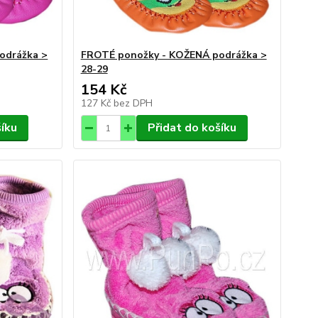
odrážka >
FROTÉ ponožky - KOŽENÁ podrážka >
28-29
154 Kč
127 Kč
bez DPH
šíku
Přidat do košíku