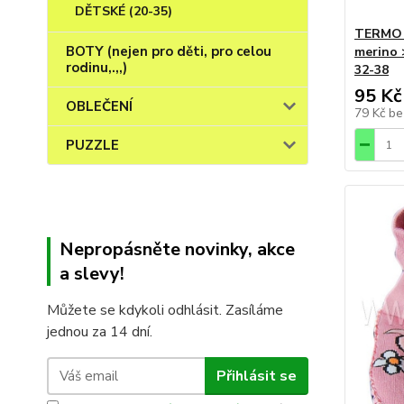
DĚTSKÉ (20-35)
TERMO 
BOTY (nejen pro děti, pro celou
merino 
rodinu,.,,)
32-38
95 Kč
OBLEČENÍ
79 Kč
be
PUZZLE
Nepropásněte novinky, akce
a slevy!
Můžete se kdykoli odhlásit. Zasíláme
jednou za 14 dní.
Přihlásit se