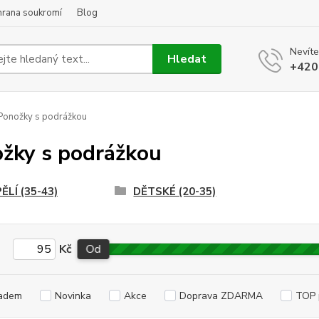
hrana soukromí
Blog
Nevíte
Hledat
+420
onožky s podrážkou
žky s podrážkou
ĚLÍ (35-43)
DĚTSKÉ (20-35)
Kč
Od
adem
Novinka
Akce
Doprava ZDARMA
TOP 