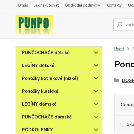
O nás
Jak nakupovat
Obchodní podmínky
Kontakty
Oc
Úvod
P
PUNČOCHÁČE dětské
Pono
LEGÍNY dětské
Ponožky kotníkové (nízké)
DOSP
Ponožky klasické
LEGÍNY dámské
Cena:
PUNČOCHÁČE dámské
Skl
PODKOLENKY