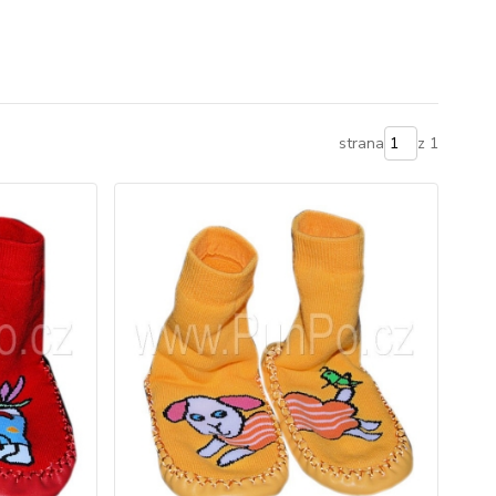
strana
z 1