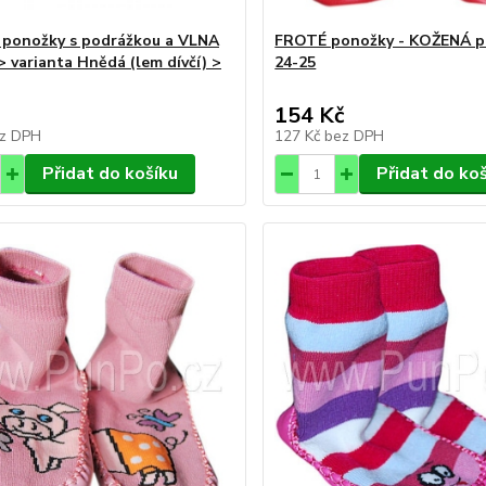
ponožky s podrážkou a VLNA
FROTÉ ponožky - KOŽENÁ p
> varianta Hnědá (lem dívčí) >
24-25
154 Kč
z DPH
127 Kč
bez DPH
Přidat do košíku
Přidat do ko