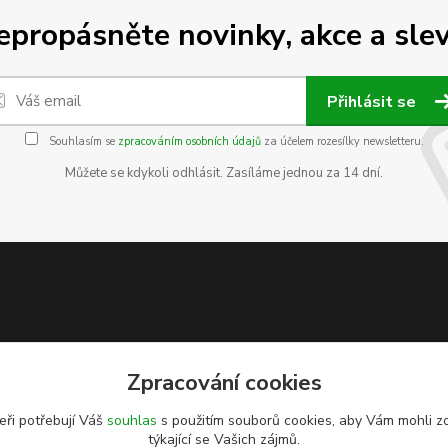
epropásněte novinky, akce a slev
Přihlásit se
Souhlasím se
zpracováním osobních údajů
za účelem rozesílky newsletteru.
Můžete se kdykoli odhlásit. Zasíláme jednou za 14 dní.
Zpracování cookies
eři potřebují Váš
souhlas
s použitím souborů cookies, aby Vám mohli z
týkající se Vašich zájmů.