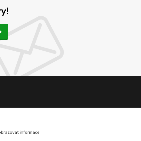
y!
obrazovat informace