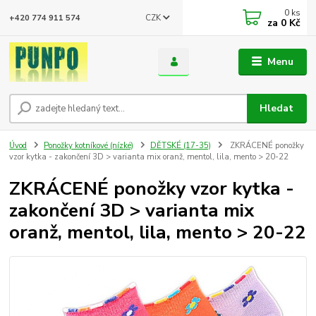
0
ks
CZK
+420 774 911 574
za
0 Kč
Menu
Hledat
Úvod
Ponožky kotníkové (nízké)
DĚTSKÉ (17-35)
ZKRÁCENÉ ponožky
vzor kytka - zakončení 3D > varianta mix oranž, mentol, lila, mento > 20-22
ZKRÁCENÉ ponožky vzor kytka -
zakončení 3D > varianta mix
oranž, mentol, lila, mento > 20-22