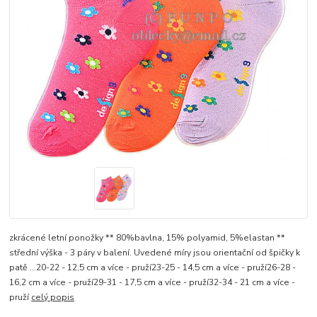
zkrácené letní ponožky ** 80%bavlna, 15% polyamid, 5%elastan **
střední výška - 3 páry v balení. Uvedené míry jsou orientační od špičky k
patě ...20-22 - 12,5 cm a více - pruží23-25 - 14,5 cm a více - pruží26-28 -
16,2 cm a více - pruží29-31 - 17,5 cm a více - pruží32-34 - 21 cm a více -
pruží
celý popis