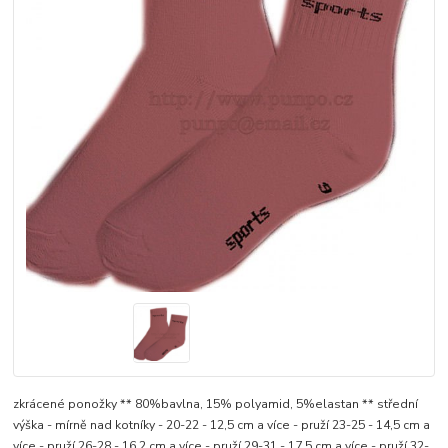
zkrácené ponožky ** 80%bavlna, 15% polyamid, 5%elastan ** střední
výška - mírně nad kotníky - 20-22 - 12,5 cm a více - pruží 23-25 - 14,5 cm a
více - pruží 26-28 - 16,2 cm a více - pruží 29-31 - 17,5 cm a více - pruží 32-