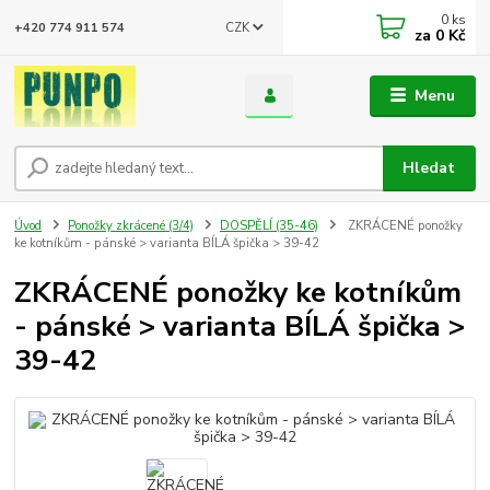
0
ks
CZK
+420 774 911 574
za
0 Kč
Menu
Hledat
Úvod
Ponožky zkrácené (3/4)
DOSPĚLÍ (35-46)
ZKRÁCENÉ ponožky
ke kotníkům - pánské > varianta BÍLÁ špička > 39-42
ZKRÁCENÉ ponožky ke kotníkům
- pánské > varianta BÍLÁ špička >
39-42