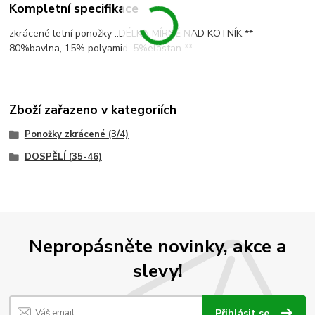
Kompletní specifikace
zkrácené letní ponožky ..DÉLKA MÍRNĚ NAD KOTNÍK **
80%bavlna, 15% polyamid, 5%elastan **
Zboží zařazeno v kategoriích
Ponožky zkrácené (3/4)
DOSPĚLÍ (35-46)
Nepropásněte novinky, akce a
slevy!
Přihlásit se