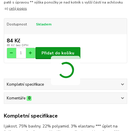
patě s úpravou ** výška ponožky je nad kotník s vyšší částí na achilovku
:o)
celý popis
Dostupnost
Skladem
84 Kč
69 Kč
bez DPH
Přidat do košíku
Kompletní specifikace
Komentáře
0
Kompletní specifikace
I.jakost, 75% bavlny, 22% polyamid, 3% elastanu *** úplet na