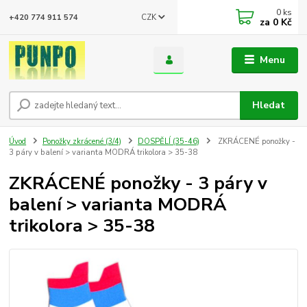
0
ks
CZK
+420 774 911 574
za
0 Kč
Menu
Hledat
Úvod
Ponožky zkrácené (3/4)
DOSPĚLÍ (35-46)
ZKRÁCENÉ ponožky -
3 páry v balení > varianta MODRÁ trikolora > 35-38
ZKRÁCENÉ ponožky - 3 páry v
balení > varianta MODRÁ
trikolora > 35-38