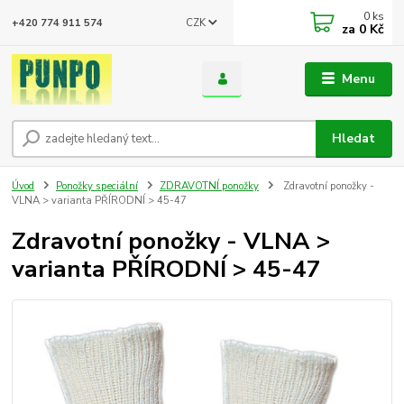
0
ks
CZK
+420 774 911 574
za
0 Kč
Menu
Hledat
Úvod
Ponožky speciální
ZDRAVOTNÍ ponožky
Zdravotní ponožky -
VLNA > varianta PŘÍRODNÍ > 45-47
Zdravotní ponožky - VLNA >
varianta PŘÍRODNÍ > 45-47