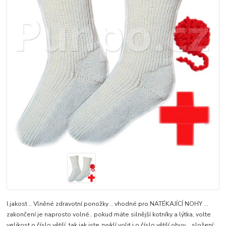
I.jakost .. Vlněné zdravotní ponožky .. vhodné pro NATÉKAJÍCÍ NOHY ...
zakončení je naprosto volné.. pokud máte silnější kotníky a lýtka, volte
velikost o číslo větší, tak jak jste zvyklí volit i o číslo větší obuv .. složení: