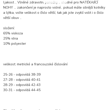
I.jakost .. Vlněné zdravotní ponožky .. vhodné pro NATÉKAJÍCÍ
NOHY ... zakončení je naprosto volné.. pokud máte silnější kotníky
a lýtka, volte velikost o číslo větší, tak jak jste zvyklí volit i o číslo
větší obuv ..
složení:
65% viskoza
25% vlna
10% polyester
velikost: metrické a francouzské číslování
25-26 - odpovídá 38-39
27-28 - odpovídá 40-41
28-29 - odpovídá 42-43
30-31 - odpovídá 44-45