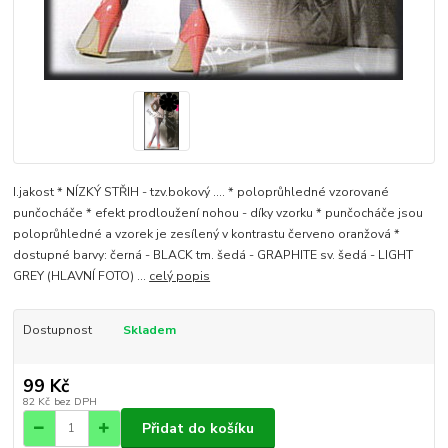
I.jakost * NÍZKÝ STŘIH - tzv.bokový .... * poloprůhledné vzorované
punčocháče * efekt prodloužení nohou - díky vzorku * punčocháče jsou
poloprůhledné a vzorek je zesílený v kontrastu červeno oranžová *
dostupné barvy: černá - BLACK tm. šedá - GRAPHITE sv. šedá - LIGHT
GREY (HLAVNÍ FOTO) ...
celý popis
Dostupnost
Skladem
99 Kč
82 Kč
bez DPH
Přidat do košíku