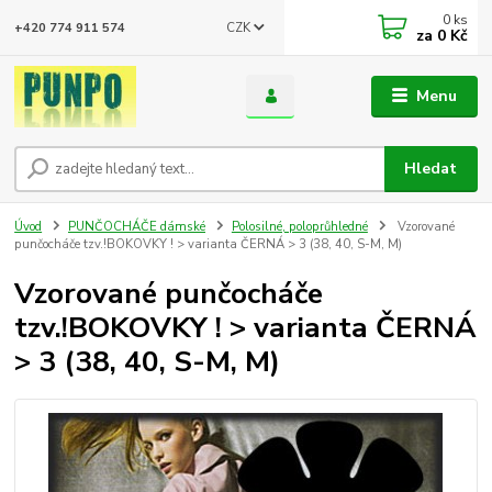
0
ks
CZK
+420 774 911 574
za
0 Kč
Menu
Hledat
Úvod
PUNČOCHÁČE dámské
Polosilné, poloprůhledné
Vzorované
punčocháče tzv.!BOKOVKY ! > varianta ČERNÁ > 3 (38, 40, S-M, M)
Vzorované punčocháče
tzv.!BOKOVKY ! > varianta ČERNÁ
> 3 (38, 40, S-M, M)