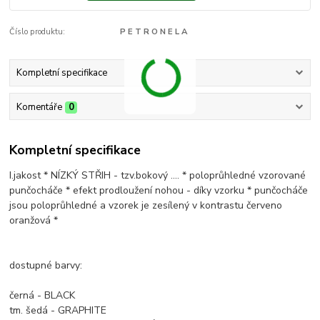
Číslo produktu:
P E T R O N E L A
Kompletní specifikace
Komentáře
0
Kompletní specifikace
I.jakost * NÍZKÝ STŘIH - tzv.bokový .... * poloprůhledné vzorované
punčocháče * efekt prodloužení nohou - díky vzorku * punčocháče
jsou poloprůhledné a vzorek je zesílený v kontrastu červeno
oranžová *
dostupné barvy:
černá - BLACK
tm. šedá - GRAPHITE