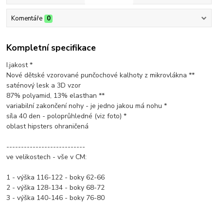
Komentáře
0
Kompletní specifikace
I.jakost *
Nové dětské vzorované punčochové kalhoty z mikrovlákna **
saténový lesk a 3D vzor
87% polyamid, 13% elasthan **
variabilní zakončení nohy - je jedno jakou má nohu *
síla 40 den - poloprůhledné (viz foto) *
oblast hipsters ohraničená
---------------------------
ve velikostech - vše v CM:
1 - výška 116-122 - boky 62-66
2 - výška 128-134 - boky 68-72
3 - výška 140-146 - boky 76-80