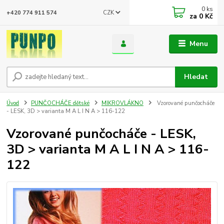
0
ks
CZK
+420 774 911 574
za
0 Kč
Menu
Hledat
Úvod
PUNČOCHÁČE dětské
MIKROVLÁKNO
Vzorované punčocháče
- LESK, 3D > varianta M A L I N A > 116-122
Vzorované punčocháče - LESK,
3D > varianta M A L I N A > 116-
122