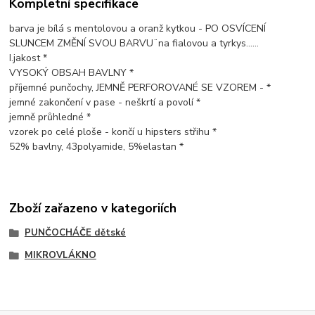
Kompletní specifikace
barva je bílá s mentolovou a oranž kytkou - PO OSVÍCENÍ
SLUNCEM ZMĚNÍ SVOU BARVU¨na fialovou a tyrkys......
I.jakost *
VYSOKÝ OBSAH BAVLNY *
příjemné punčochy, JEMNĚ PERFOROVANÉ SE VZOREM - *
jemné zakončení v pase - neškrtí a povolí *
jemně průhledné *
vzorek po celé ploše - končí u hipsters střihu *
52% bavlny, 43polyamide, 5%elastan *
Zboží zařazeno v kategoriích
PUNČOCHÁČE dětské
MIKROVLÁKNO