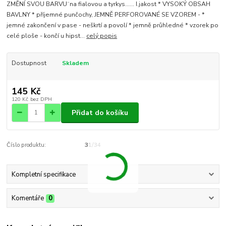
ZMĚNÍ SVOU BARVU¨na fialovou a tyrkys...... I.jakost * VYSOKÝ OBSAH
BAVLNY * příjemné punčochy, JEMNĚ PERFOROVANÉ SE VZOREM - *
jemné zakončení v pase - neškrtí a povolí * jemně průhledné * vzorek po
celé ploše - končí u hipst...
celý popis
Dostupnost
Skladem
145 Kč
120 Kč
bez DPH
Přidat do košíku
Číslo produktu:
31/34
Kompletní specifikace
Komentáře
0