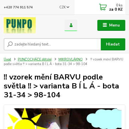
0
ks
CZK
+420 774 911 574
za
0 Kč
Menu
Hledat
Úvod
PUNČOCHÁČE dětské
MIKROVLÁKNO
!! vzorek mění BARVU
podle světla !! > varianta B Í L Á - bota 31-34 > 98-104
!! vzorek mění BARVU podle
světla !! > varianta B Í L Á - bota
31-34 > 98-104