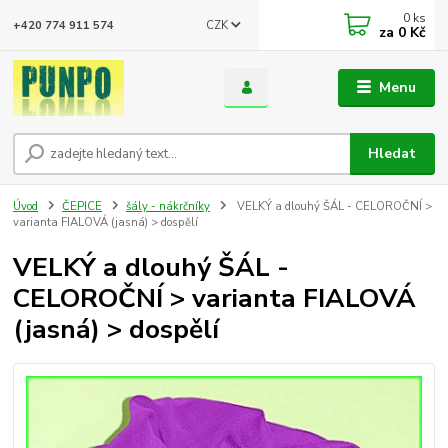
0
ks
CZK
+420 774 911 574
za
0 Kč
Menu
Hledat
Úvod
ČEPICE
šály - nákrčníky
VELKÝ a dlouhý ŠÁL - CELOROČNÍ >
varianta FIALOVÁ (jasná) > dospělí
VELKÝ a dlouhý ŠÁL -
CELOROČNÍ > varianta FIALOVÁ
(jasná) > dospělí