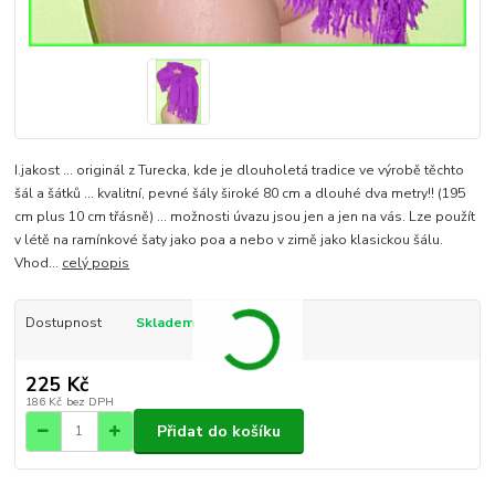
I.jakost ... originál z Turecka, kde je dlouholetá tradice ve výrobě těchto
šál a šátků ... kvalitní, pevné šály široké 80 cm a dlouhé dva metry!! (195
cm plus 10 cm třásně) ... možnosti úvazu jsou jen a jen na vás. Lze použít
v létě na ramínkové šaty jako poa a nebo v zimě jako klasickou šálu.
Vhod...
celý popis
Dostupnost
Skladem
225 Kč
186 Kč
bez DPH
Přidat do košíku