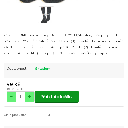
krásné TERMO podkolenky - ATHLETIC ** 80%bavlna, 15% polyamid,
5%elastan ** vnitřní froté úprava 23-25 - (3) - k patě - 12 cm a více - pruží
26-28 - (5) - k patě - 15 cm a více - pruží - 29-31 - (7) - k patě - 16 cm a
více - pruží - 32-34 - (9) - k patě - 19 cm a více - pruží
celý popis
Dostupnost
Skladem
59 Kč
49 Kč
bez DPH
Přidat do košíku
Číslo produktu:
3