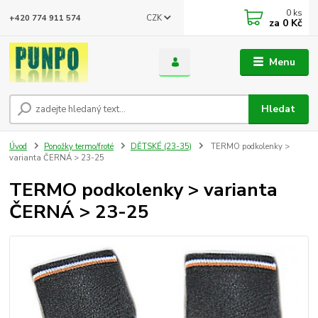
0
ks
CZK
+420 774 911 574
za
0 Kč
Menu
Hledat
Úvod
Ponožky termo/froté
DĚTSKÉ (23-35)
TERMO podkolenky >
varianta ČERNÁ > 23-25
TERMO podkolenky > varianta
ČERNÁ > 23-25