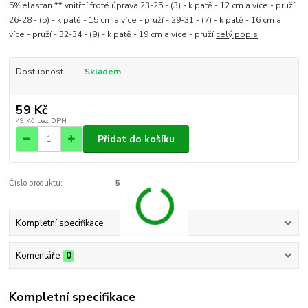
5%elastan ** vnitřní froté úprava 23-25 - (3) - k patě - 12 cm a více - pruží
26-28 - (5) - k patě - 15 cm a více - pruží - 29-31 - (7) - k patě - 16 cm a
více - pruží - 32-34 - (9) - k patě - 19 cm a více - pruží
celý popis
Dostupnost
Skladem
59 Kč
49 Kč
bez DPH
Přidat do košíku
Číslo produktu:
5
Kompletní specifikace
Komentáře
0
Kompletní specifikace