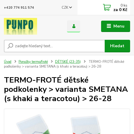
0
ks
CZK
+420 774 911 574
za
0 Kč
Menu
Hledat
Úvod
Ponožky termo/froté
DĚTSKÉ (23-35)
TERMO-FROTÉ dětské
podkolenky > varianta SMETANA (s khaki a teracotou) > 26-28
TERMO-FROTÉ dětské
podkolenky > varianta SMETANA
(s khaki a teracotou) > 26-28