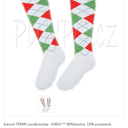
krásné TERMO podkolenky - KÁRO ** 80%bavlna, 15% polyamid,