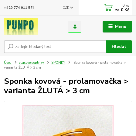
0
ks
CZK
+420 774 911 574
za
0 Kč
Menu
Hledat
Úvod
vlasové doplnky
SPONKY
Sponka kovová - prolamovačka >
varianta ŽLUTÁ > 3 cm
Sponka kovová - prolamovačka >
varianta ŽLUTÁ > 3 cm