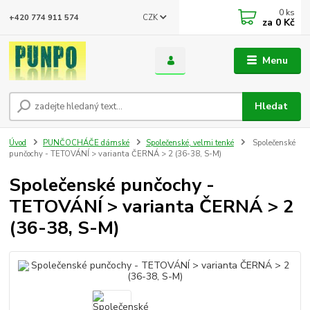
0
ks
CZK
+420 774 911 574
za
0 Kč
Menu
Hledat
Úvod
PUNČOCHÁČE dámské
Společenské, velmi tenké
Společenské
punčochy - TETOVÁNÍ > varianta ČERNÁ > 2 (36-38, S-M)
Společenské punčochy -
TETOVÁNÍ > varianta ČERNÁ > 2
(36-38, S-M)