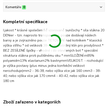
Komentáře
0
Kompletní specifikace
I.jakost * krásné společenské vzorované punčochy * síla vlákna 20
DENier - tzn. naprosto transparentní, pouze dodávají nádech
barvy a je zvýrazněno pouze TETOVÁNÍ nad kotníkem * klasická
výška střihu * od velikosti 38-40 je bavlněný klín pro prodyšnost *
BEZ ZESÍLENÉ špičky - vhodné i do otevřených bot * speciální
struktura vlákna proti puštěnému oku * rnrnSLOŽENÍ:rn85%
polyamidrn13% elastanurn2% bavlnyrnrnVELIKOST. - rozhodující
je výška postavy (plus minus jedna konfekční velikost
nerozhoduje)rnrn2 - 36-38, nebo výška více jak 160 cmrn3 - 38-
40, nebo výška více jak 170 cmrn4 - 40-42, nebo výška více jak
180 cm
Zboží zařazeno v kategoriích