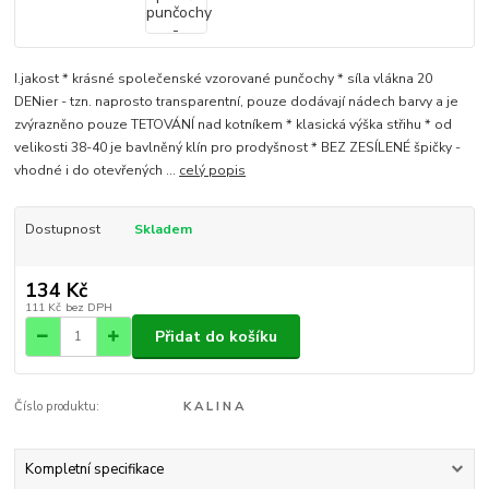
I.jakost * krásné společenské vzorované punčochy * síla vlákna 20
DENier - tzn. naprosto transparentní, pouze dodávají nádech barvy a je
zvýrazněno pouze TETOVÁNÍ nad kotníkem * klasická výška střihu * od
velikosti 38-40 je bavlněný klín pro prodyšnost * BEZ ZESÍLENÉ špičky -
vhodné i do otevřených ...
celý popis
Dostupnost
Skladem
134 Kč
111 Kč
bez DPH
Přidat do košíku
Číslo produktu:
K A L I N A
Kompletní specifikace