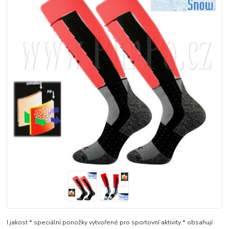
I.jakost * speciální ponožky vytvořené pro sportovní aktivity * obsahují