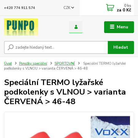
0
ks
CZK
+420 774 911 574
za
0 Kč
Menu
Hledat
Úvod
Ponožky speciální
SPORTOVNÍ
Speciální TERMO lyžařské
podkolenky s VLNOU > varianta ČERVENÁ > 46-48
Speciální TERMO lyžařské
podkolenky s VLNOU > varianta
ČERVENÁ > 46-48