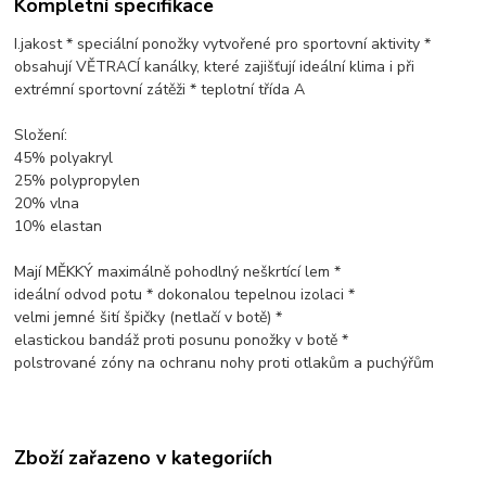
Kompletní specifikace
I.jakost * speciální ponožky vytvořené pro sportovní aktivity *
obsahují VĚTRACÍ kanálky, které zajišťují ideální klima i při
extrémní sportovní zátěži * teplotní třída A
Složení:
45% polyakryl
25% polypropylen
20% vlna
10% elastan
Mají MĚKKÝ maximálně pohodlný neškrtící lem *
ideální odvod potu * dokonalou tepelnou izolaci *
velmi jemné šití špičky (netlačí v botě) *
elastickou bandáž proti posunu ponožky v botě *
polstrované zóny na ochranu nohy proti otlakům a puchýřům
Zboží zařazeno v kategoriích