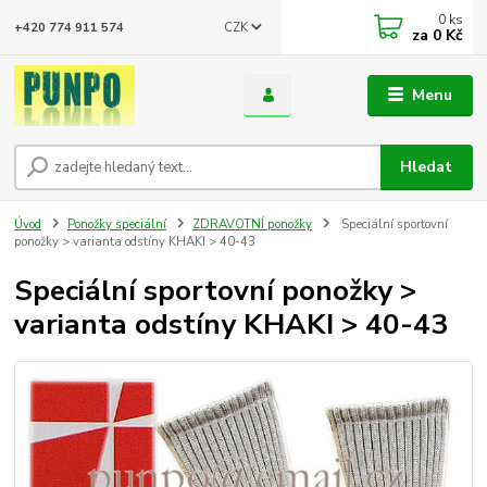
0
ks
CZK
+420 774 911 574
za
0 Kč
Menu
Hledat
Úvod
Ponožky speciální
ZDRAVOTNÍ ponožky
Speciální sportovní
ponožky > varianta odstíny KHAKI > 40-43
Speciální sportovní ponožky >
varianta odstíny KHAKI > 40-43