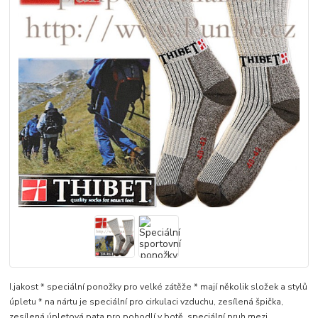
I.jakost * speciální ponožky pro velké zátěže * mají několik složek a stylů
úpletu * na nártu je speciální pro cirkulaci vzduchu, zesílená špička,
zesílená úpletová pata pro pohodlí v botě, speciální pruh mezi