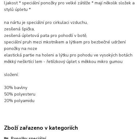
I.jakost * speciální ponožky pro velké zátěže * mají několik složek a
stylů úpletu *
na nártu je speciální pro cirkulaci vzduchu,
zesílená špička,
zesílená úpletová pata pro pohodlí v botě,
speciální pruh mezi mkotníkem a lýtkem pro bezbečné udržení
ponožky na noze
elastická partie na holeni a lýtku pro pohodu ve vysokých botách
měkký neškrtící lem - řetíízkový úplet s měkkou mikro gumou
složení:
30% bavlny
50% polyesteru
20% polyamidu
Zboží zařazeno v kategoriích
Ponožky speciální