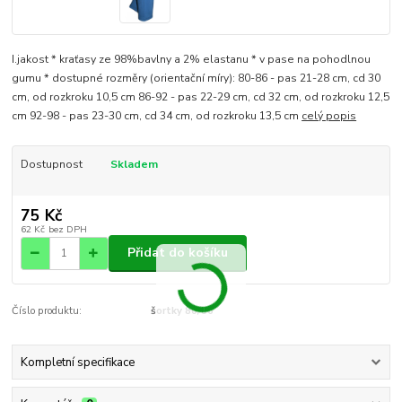
I.jakost * kraťasy ze 98%bavlny a 2% elastanu * v pase na pohodlnou
gumu * dostupné rozměry (orientační míry): 80-86 - pas 21-28 cm, cd 30
cm, od rozkroku 10,5 cm 86-92 - pas 22-29 cm, cd 32 cm, od rozkroku 12,5
cm 92-98 - pas 23-30 cm, cd 34 cm, od rozkroku 13,5 cm
celý popis
Dostupnost
Skladem
75 Kč
62 Kč
bez DPH
Přidat do košíku
Číslo produktu:
šortky 80/86
Kompletní specifikace