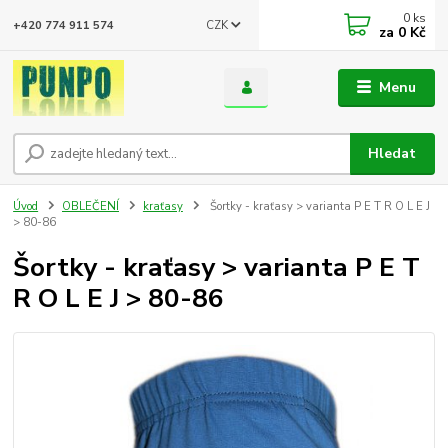
0
ks
CZK
+420 774 911 574
za
0 Kč
Menu
Hledat
Úvod
OBLEČENÍ
kraťasy
Šortky - kraťasy > varianta P E T R O L E J
> 80-86
Šortky - kraťasy > varianta P E T
R O L E J > 80-86