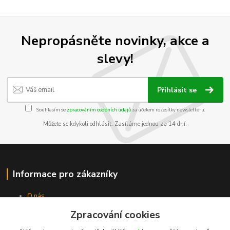
Nepropásněte novinky, akce a
slevy!
Přihlásit se
Souhlasím se
zpracováním osobních údajů
za účelem rozesílky newsletteru.
Můžete se kdykoli odhlásit. Zasíláme jednou za 14 dní.
Informace pro zákazníky
O nás
Jak nakupovat
Zpracování cookies
Obchodní podmínky
Kontakty