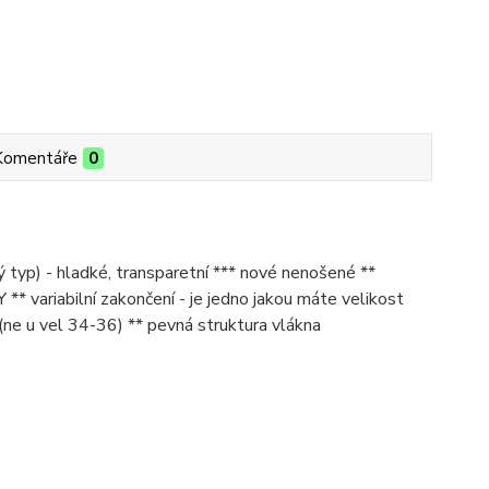
Komentáře
0
yp) - hladké, transparetní *** nové nenošené **
* variabilní zakončení - je jedno jakou máte velikost
(ne u vel 34-36) ** pevná struktura vlákna