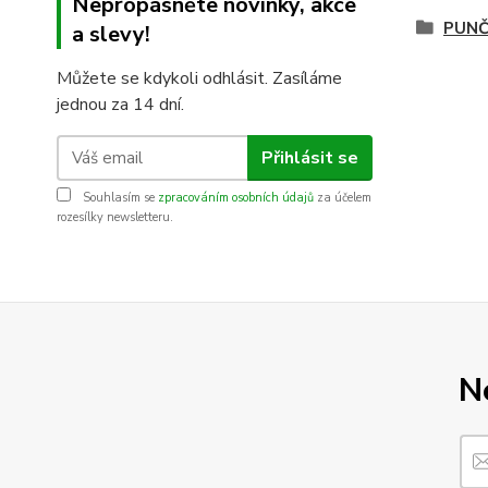
Nepropásněte novinky, akce
PUNČ
a slevy!
Můžete se kdykoli odhlásit. Zasíláme
jednou za 14 dní.
Přihlásit se
Souhlasím se
zpracováním osobních údajů
za účelem
rozesílky newsletteru.
N