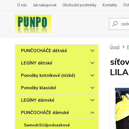
O nás
Jak nakupovat
Obchodní podmínky
Kontakty
Oc
Úvod
PUNČOCHÁČE dětské
síťo
LEGÍNY dětské
LILA
Ponožky kotníkové (nízké)
Ponožky klasické
LEGÍNY dámské
PUNČOCHÁČE dámské
Samodržící/podvazkové