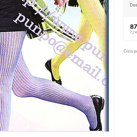
Dos
87
72 
Číslo p