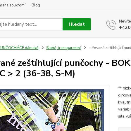
hrana soukromí
Blog
Nevíte
Hledat
+420
PUNČOCHÁČE dámské
Slabé, transparentní
síťované zeštíhlující p
vané zeštíhlující punčochy - B
C > 2 (36-38, S-M)
** níz
dirkova
kvalit
variab
síla vl