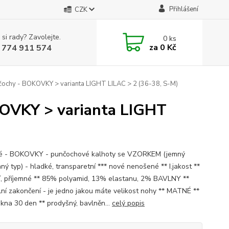
Přihlášení
CZK
 si rady? Zavolejte.
0
ks
za
0 Kč
 774 911 574
unčochy - BOKOVKY > varianta LIGHT LILAC > 2 (36-38, S-M)
OKOVKY > varianta LIGHT
ké - BOKOVKY - punčochové kalhoty se VZORKEM (jemný
ný typ) - hladké, transparetní *** nové nenošené ** I.jakost **
ní, příjemné ** 85% polyamid, 13% elastanu, 2% BAVLNY **
ilní zakončení - je jedno jakou máte velikost nohy ** MATNÉ **
ákna 30 den ** prodyšný, bavlněn...
celý popis