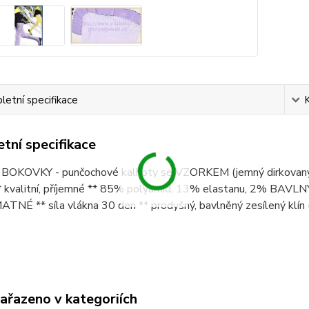
etní specifikace
tní specifikace
 - BOKOVKY - punčochové kalhoty se VZORKEM (jemný dirkovaný t
** kvalitní, příjemné ** 85% polyamid, 13% elastanu, 2% BAVLNY *
ATNÉ ** síla vlákna 30 den ** prodyšný, bavlněný zesílený klín 
zařazeno v kategoriích