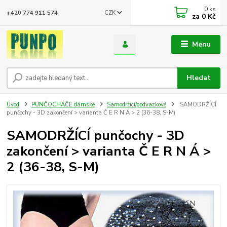
0
ks
CZK
+420 774 911 574
za
0 Kč
Menu
Hledat
Úvod
PUNČOCHÁČE dámské
Samodržící/podvazkové
SAMODRŽÍCÍ
punčochy - 3D zakončení > varianta Č E R N Á > 2 (36-38, S-M)
SAMODRŽÍCÍ punčochy - 3D
zakončení > varianta Č E R N Á >
2 (36-38, S-M)