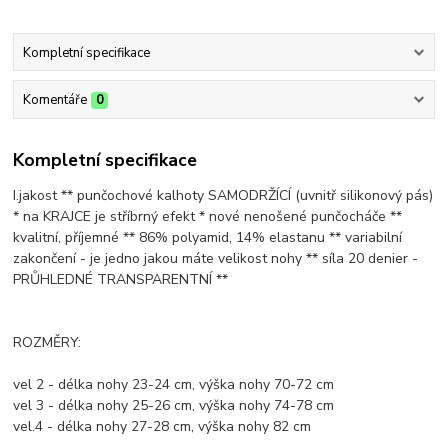
Kompletní specifikace
Komentáře
0
Kompletní specifikace
I.jakost ** punčochové kalhoty SAMODRŽÍCÍ (uvnitř silikonový pás)
* na KRAJCE je stříbrný efekt * nové nenošené punčocháče **
kvalitní, příjemné ** 86% polyamid, 14% elastanu ** variabilní
zakončení - je jedno jakou máte velikost nohy ** síla 20 denier -
PRŮHLEDNÉ TRANSPARENTNÍ **
ROZMĚRY:
vel 2 - délka nohy 23-24 cm, výška nohy 70-72 cm
vel 3 - délka nohy 25-26 cm, výška nohy 74-78 cm
vel.4 - délka nohy 27-28 cm, výška nohy 82 cm