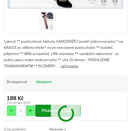
I.jakost ** punčochové kalhoty SAMODRŽÍCÍ (uvnitř silikonový pás) * na
KRAJCE je stříbrný efekt * nové nenošené punčocháče ** kvalitní,
příjemné ** 86% polyamid, 14% elastanu ** variabilní zakončení - je
jedno jakou máte velikost nohy ** síla 20 denier - PRŮHLEDNÉ
TRANSPARENTNÍ ** ROZMĚRY: ...
celý popis
Dostupnost
Skladem
188 Kč
155 Kč
bez DPH
Přidat do košíku
Číslo produktu:
VERONA 2