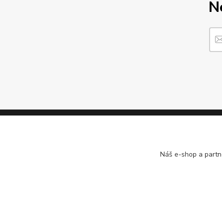
N
Informace pro zákazníky
Náš e-shop a partn
O nás
Jak nakupovat
Obchodní podmínky
Kontakty