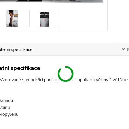
etní specifikace
tní specifikace
* Vzorované samodržící punčochy * s 3D aplikací květiny * větší v
yamidu
stanu
ropylenu