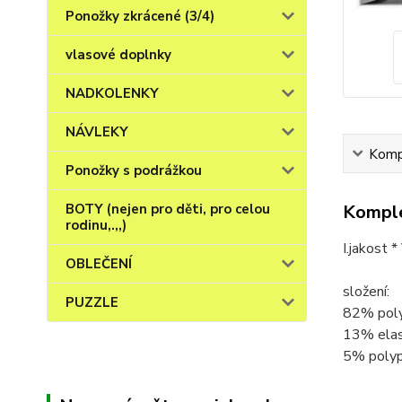
Ponožky zkrácené (3/4)
vlasové doplnky
NADKOLENKY
NÁVLEKY
Kompl
Ponožky s podrážkou
Komple
BOTY (nejen pro děti, pro celou
rodinu,.,,)
I.jakost 
OBLEČENÍ
složení:
PUZZLE
82% pol
13% ela
5% polyp