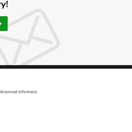
y!
obrazovat informace