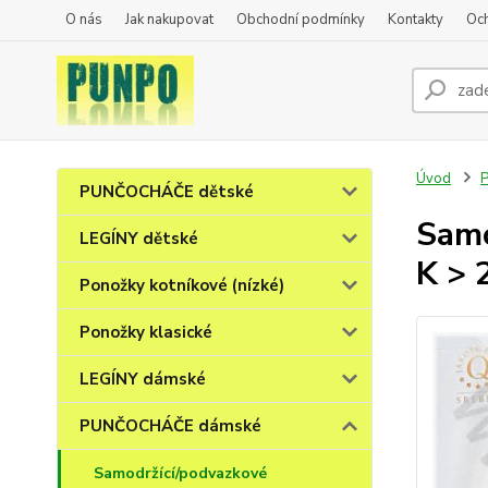
O nás
Jak nakupovat
Obchodní podmínky
Kontakty
Oc
Úvod
PUNČOCHÁČE dětské
Samo
LEGÍNY dětské
K > 
Ponožky kotníkové (nízké)
Ponožky klasické
LEGÍNY dámské
PUNČOCHÁČE dámské
Samodržící/podvazkové