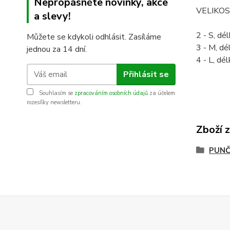
Nepropásněte novinky, akce
VELIKOS
a slevy!
2 - S, d
Můžete se kdykoli odhlásit. Zasíláme
3 - M, d
jednou za 14 dní.
4 - L, d
Přihlásit se
Souhlasím se
zpracováním osobních údajů
za účelem
rozesílky newsletteru.
Zboží 
PUNČ