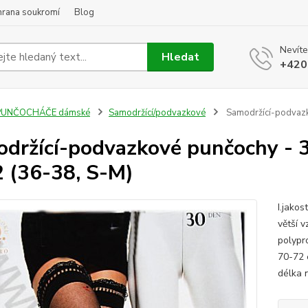
hrana soukromí
Blog
Nevíte
Hledat
+420
PUNČOCHÁČE dámské
Samodržící/podvazkové
Samodržící-podvazko
držící-podvazkové punčochy - 3
2 (36-38, S-M)
I.jakos
větší 
polypr
70-72 
délka 