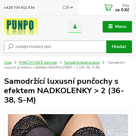
0
ks
CZK
+420 774 911 574
za
0 Kč
Menu
Hledat
Úvod
PUNČOCHÁČE dámské
Samodržící/podvazkové
Samodržící
luxusní punčochy s efektem NADKOLENKY > 2 (36-38, S-M)
Samodržící luxusní punčochy s
efektem NADKOLENKY > 2 (36-
38, S-M)