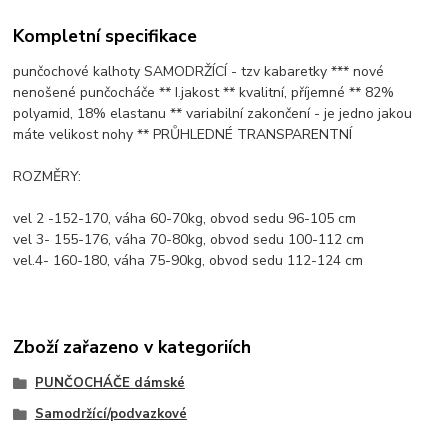
Kompletní specifikace
punčochové kalhoty SAMODRŽÍCÍ - tzv kabaretky *** nové
nenošené punčocháče ** I.jakost ** kvalitní, příjemné ** 82%
polyamid, 18% elastanu ** variabilní zakončení - je jedno jakou
máte velikost nohy ** PRŮHLEDNÉ TRANSPARENTNÍ
ROZMĚRY:
vel 2 -152-170, váha 60-70kg, obvod sedu 96-105 cm
vel 3- 155-176, váha 70-80kg, obvod sedu 100-112 cm
vel.4- 160-180, váha 75-90kg, obvod sedu 112-124 cm
Zboží zařazeno v kategoriích
PUNČOCHÁČE dámské
Samodržící/podvazkové