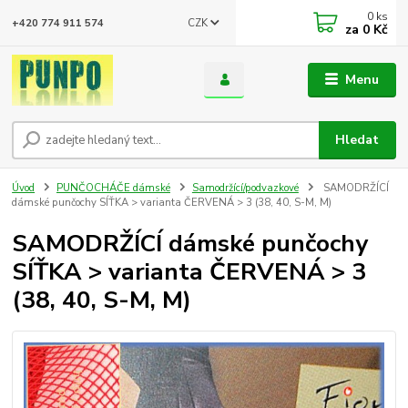
0
ks
CZK
+420 774 911 574
za
0 Kč
Menu
Hledat
Úvod
PUNČOCHÁČE dámské
Samodržící/podvazkové
SAMODRŽÍCÍ
dámské punčochy SÍŤKA > varianta ČERVENÁ > 3 (38, 40, S-M, M)
SAMODRŽÍCÍ dámské punčochy
SÍŤKA > varianta ČERVENÁ > 3
(38, 40, S-M, M)