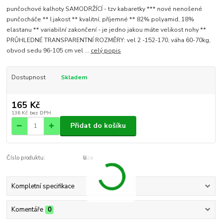
punčochové kalhoty SAMODRŽÍCÍ - tzv kabaretky *** nové nenošené
punčocháče ** I.jakost ** kvalitní, příjemné ** 82% polyamid, 18%
elastanu ** variabilní zakončení - je jedno jakou máte velikost nohy **
PRŮHLEDNÉ TRANSPARENTNÍ ROZMĚRY: vel 2 -152-170, váha 60-70kg,
obvod sedu 96-105 cm vel ...
celý popis
Dostupnost
Skladem
165 Kč
136 Kč
bez DPH
Přidat do košíku
Číslo produktu:
liza
Kompletní specifikace
Komentáře
0