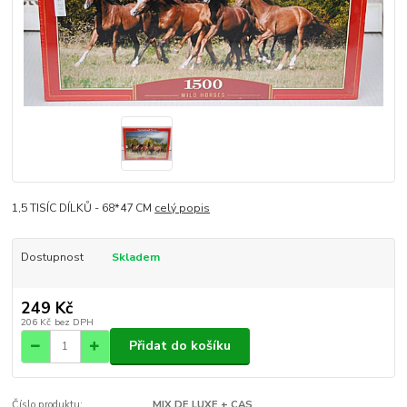
1,5 TISÍC DÍLKŮ - 68*47 CM
celý popis
Dostupnost
Skladem
249 Kč
206 Kč
bez DPH
Přidat do košíku
Číslo produktu:
MIX DE LUXE + CAS