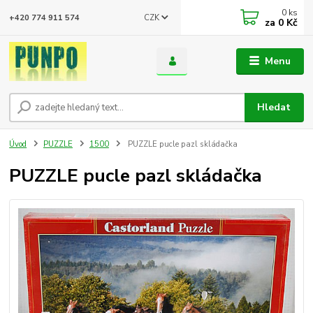
0
ks
CZK
+420 774 911 574
za
0 Kč
Menu
Hledat
Úvod
PUZZLE
1500
PUZZLE pucle pazl skládačka
PUZZLE pucle pazl skládačka