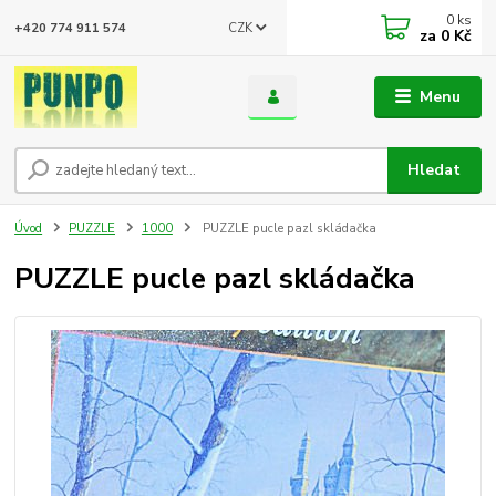
0
ks
CZK
+420 774 911 574
za
0 Kč
Menu
Hledat
Úvod
PUZZLE
1000
PUZZLE pucle pazl skládačka
PUZZLE pucle pazl skládačka