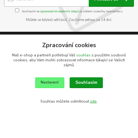
Souhlasím se
zpracováním osobních údajů
za účelem rozesílky newsletteru.
Můžete se kdykoli odhlásit. Zasíláme jednou za 14 dní.
Zpracování cookies
Informace pro zákazníky
Náš e-shop a partneři potřebují Váš
souhlas
s použitím souborů
cookies, aby Vám mohli zobrazovat informace týkající se Vašich
O nás
zájmů.
Jak nakupovat
Obchodní podmínky
Souhlasím
Kontakty
Nastavení
Souhlas můžete odmítnout
zde
.