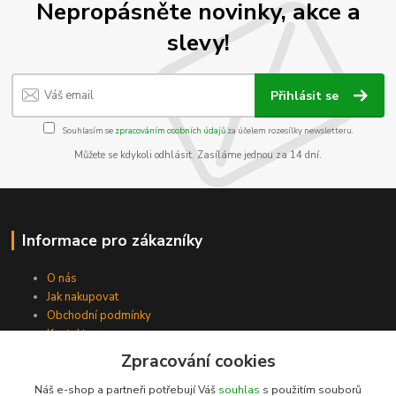
Nepropásněte novinky, akce a
slevy!
Přihlásit se
Souhlasím se
zpracováním osobních údajů
za účelem rozesílky newsletteru.
Můžete se kdykoli odhlásit. Zasíláme jednou za 14 dní.
Informace pro zákazníky
O nás
Jak nakupovat
Obchodní podmínky
Kontakty
Zpracování cookies
Náš e-shop a partneři potřebují Váš
souhlas
s použitím souborů