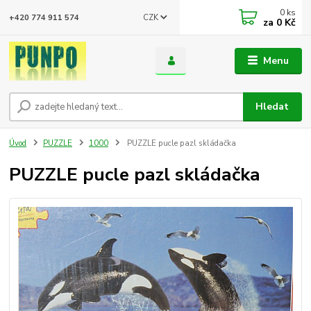
0
ks
CZK
+420 774 911 574
za
0 Kč
Menu
Hledat
Úvod
PUZZLE
1000
PUZZLE pucle pazl skládačka
PUZZLE pucle pazl skládačka