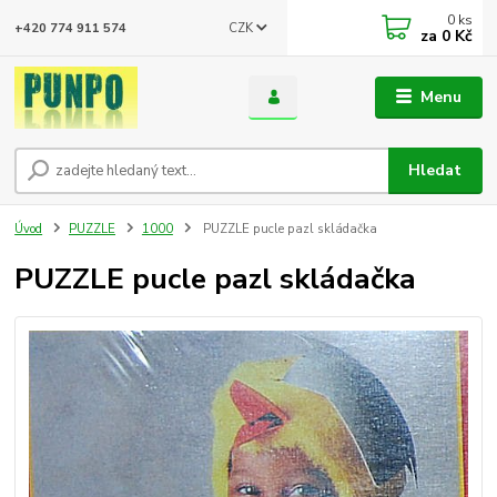
0
ks
CZK
+420 774 911 574
za
0 Kč
Menu
Hledat
Úvod
PUZZLE
1000
PUZZLE pucle pazl skládačka
PUZZLE pucle pazl skládačka