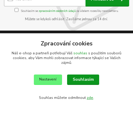
Souhlasím se
zpracováním osobních údajů
za účelem rozesílky newsletteru.
Můžete se kdykoli odhlásit. Zasíláme jednou za 14 dní.
Zpracování cookies
Informace pro zákazníky
Náš e-shop a partneři potřebují Váš
souhlas
s použitím souborů
cookies, aby Vám mohli zobrazovat informace týkající se Vašich
O nás
zájmů.
Jak nakupovat
Obchodní podmínky
Souhlasím
Kontakty
Nastavení
Souhlas můžete odmítnout
zde
.