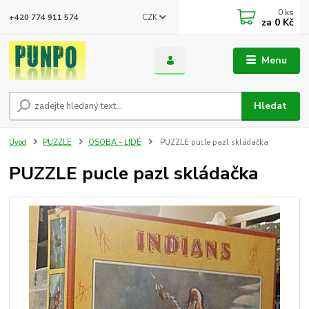
0
ks
CZK
+420 774 911 574
za
0 Kč
Menu
Hledat
Úvod
PUZZLE
OSOBA - LIDÉ
PUZZLE pucle pazl skládačka
PUZZLE pucle pazl skládačka