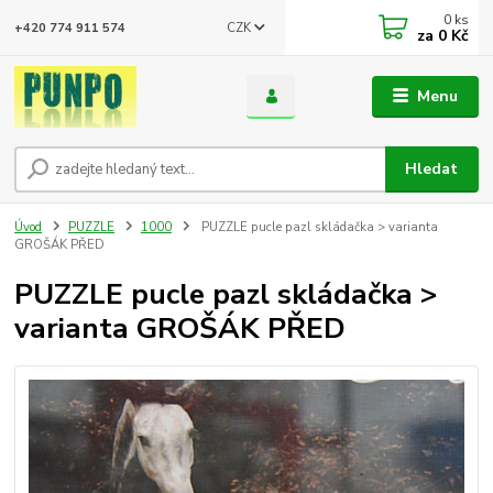
0
ks
CZK
+420 774 911 574
za
0 Kč
Menu
Hledat
Úvod
PUZZLE
1000
PUZZLE pucle pazl skládačka > varianta
GROŠÁK PŘED
PUZZLE pucle pazl skládačka >
varianta GROŠÁK PŘED