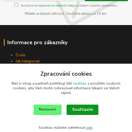
Souhlasím se
zpracováním osobních údajů
za účelem rozesílky newsletteru.
Můžete se kdykoli odhlásit. Zasíláme jednou za 14 dní.
Informace pro zákazníky
O nás
Jak nakupovat
Obchodní podmínky
Zpracování cookies
Kontakty
Náš e-shop a partneři potřebují Váš
souhlas
s použitím souborů
cookies, aby Vám mohli zobrazovat informace týkající se Vašich
zájmů.
Souhlasím
Nastavení
Souhlas můžete odmítnout
zde
.