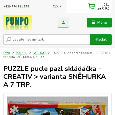
0
ks
CZK
+420 774 911 574
za
0 Kč
Menu
Hledat
Úvod
PUZZLE
DO 1000
PUZZLE pucle pazl skládačka - CREATIV >
varianta SNĚHURKA A 7 TRP.
PUZZLE pucle pazl skládačka -
CREATIV > varianta SNĚHURKA
A 7 TRP.