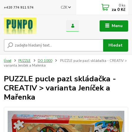
0
ks
CZK
+420 774 911 574
za
0 Kč
Menu
Hledat
Úvod
PUZZLE
DO 1000
PUZZLE pucle pazl skládačka - CREATIV >
varianta Jeníček a Mařenka
PUZZLE pucle pazl skládačka -
CREATIV > varianta Jeníček a
Mařenka