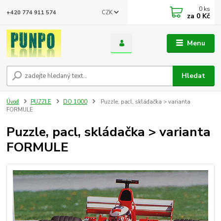
0
ks
CZK
+420 774 911 574
za
0 Kč
Menu
Hledat
Úvod
PUZZLE
DO 1000
Puzzle, pacl, skládačka > varianta
FORMULE
Puzzle, pacl, skládačka > varianta
FORMULE