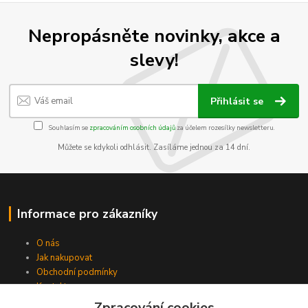
Nepropásněte novinky, akce a
slevy!
Přihlásit se
Souhlasím se
zpracováním osobních údajů
za účelem rozesílky newsletteru.
Můžete se kdykoli odhlásit. Zasíláme jednou za 14 dní.
Informace pro zákazníky
O nás
Jak nakupovat
Obchodní podmínky
Kontakty
Zpracování cookies