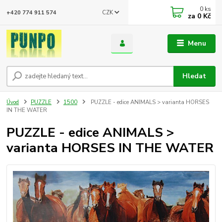
0
ks
CZK
+420 774 911 574
za
0 Kč
Menu
Hledat
Úvod
PUZZLE
1500
PUZZLE - edice ANIMALS > varianta HORSES
IN THE WATER
PUZZLE - edice ANIMALS >
varianta HORSES IN THE WATER