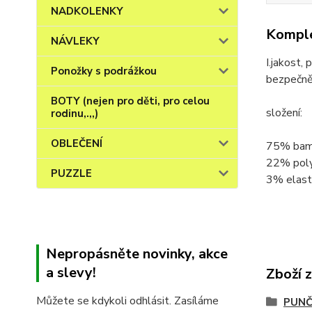
NADKOLENKY
Komple
NÁVLEKY
I.jakost
Ponožky s podrážkou
bezpečněj
BOTY (nejen pro děti, pro celou
složení:
rodinu,.,,)
OBLEČENÍ
75% bam
22% pol
PUZZLE
3% elast
Nepropásněte novinky, akce
a slevy!
Zboží 
Můžete se kdykoli odhlásit. Zasíláme
PUNČ