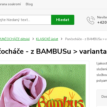
hrana soukromí
Blog
Nevíte
Hledat
+420
PUNČOCHÁČE dětské
KLASICKÉ úplet
Punčocháče - z BAMBUSu > v
ocháče - z BAMBUSu > variant
I.jako
složen
složko
polyam
Dos