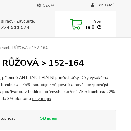
Přihlášení
CZK
 si rady? Zavolejte.
0
ks
za
0 Kč
 774 911 574
arianta RŮŽOVÁ > 152-164
a RŮŽOVÁ > 152-164
st, příjemné ANTIBAKTERIÁLNÍ punčocháčky. Díky vysokému
í bambusu - 75% jsou příjemné, pevné a nově i bezpečnější
u používanou v textilním průmyslu. složení: 75% bambusu 22%
idu 3% elastanu
celý popis
tupnost
Skladem