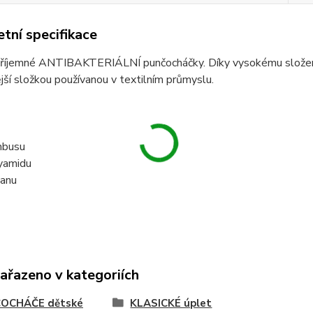
tní specifikace
, příjemné ANTIBAKTERIÁLNÍ punčocháčky. Díky vysokému složen
ší složkou používanou v textilním průmyslu.
busu
yamidu
anu
zařazeno v kategoriích
OCHÁČE dětské
KLASICKÉ úplet