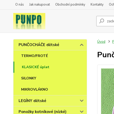
O nás
Jak nakupovat
Obchodní podmínky
Kontakty
Oc
Úvod
PUNČOCHÁČE dětské
Punč
TERMO/FROTÉ
KLASICKÉ úplet
SILONKY
MIKROVLÁKNO
LEGÍNY dětské
Ponožky kotníkové (nízké)