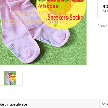
90
74 
Číslo p
etní specifikace