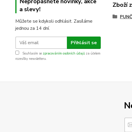
Nepropásněte novinky, akce
Zboží 
a slevy!
PUNČ
Můžete se kdykoli odhlásit. Zasíláme
jednou za 14 dní.
Přihlásit se
Souhlasím se
zpracováním osobních údajů
za účelem
rozesílky newsletteru.
N