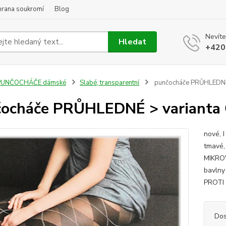
hrana soukromí
Blog
Nevíte
Hledat
+420
PUNČOCHÁČE dámské
Slabé, transparentní
punčocháče PRŮHLEDNÉ 
ocháče PRŮHLEDNÉ > varianta 
nové, I
tmavé, 
MIKROV
bavlny 
PROTI z
Dos