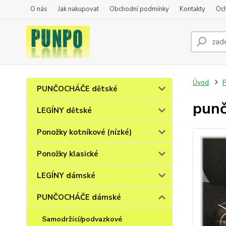
O nás
Jak nakupovat
Obchodní podmínky
Kontakty
Oc
Úvod
PUNČOCHÁČE dětské
punč
LEGÍNY dětské
Ponožky kotníkové (nízké)
Ponožky klasické
LEGÍNY dámské
PUNČOCHÁČE dámské
Samodržící/podvazkové