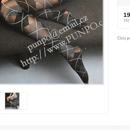
19
161
Číslo p