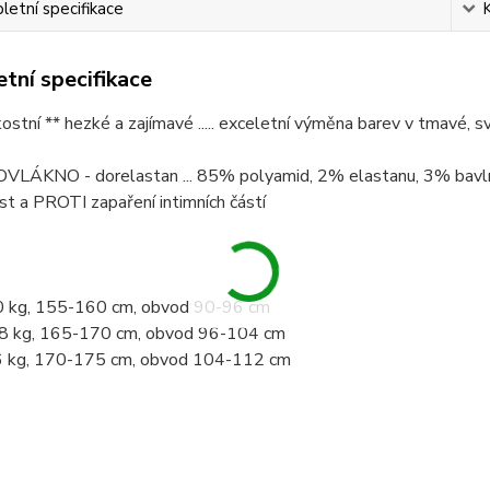
etní specifikace
tní specifikace
akostní ** hezké a zajímavé ..... exceletní výměna barev v tmavé, s
KROVLÁKNO - dorelastan ... 85% polyamid, 2% elastanu, 3% bavlny 
t a PROTI zapaření intimních částí
0 kg, 155-160 cm, obvod 90-96 cm
8 kg, 165-170 cm, obvod 96-104 cm
6 kg, 170-175 cm, obvod 104-112 cm