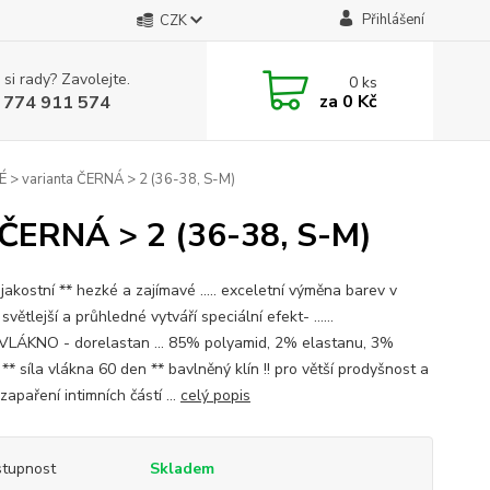
Přihlášení
CZK
 si rady? Zavolejte.
0
ks
za
0 Kč
 774 911 574
> varianta ČERNÁ > 2 (36-38, S-M)
ČERNÁ > 2 (36-38, S-M)
 jakostní ** hezké a zajímavé ..... exceletní výměna barev v
světlejší a průhledné vytváří speciální efekt- ......
LÁKNO - dorelastan ... 85% polyamid, 2% elastanu, 3%
** síla vlákna 60 den ** bavlněný klín !! pro větší prodyšnost a
apaření intimních částí ...
celý popis
tupnost
Skladem