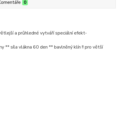
Komentáře
0
větlejší a průhledné vytváří speciální efekt-
** síla vlákna 60 den ** bavlněný klín !! pro větší