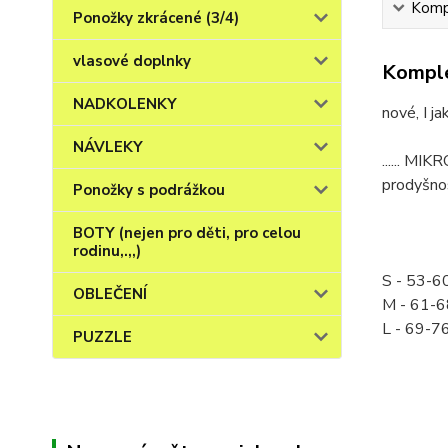
Kompl
Ponožky zkrácené (3/4)
vlasové doplnky
Komple
NADKOLENKY
nové, I j
NÁVLEKY
...... MI
prodyšnos
Ponožky s podrážkou
BOTY (nejen pro děti, pro celou
rodinu,.,,)
S - 53-6
OBLEČENÍ
M - 61-6
L - 69-7
PUZZLE