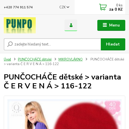
0
ks
CZK
+420 774 911 574
za
0 Kč
Menu
Hledat
Úvod
PUNČOCHÁČE dětské
MIKROVLÁKNO
PUNČOCHÁČE dětské
> varianta Č E R V E N Á > 116-122
PUNČOCHÁČE dětské > varianta
Č E R V E N Á > 116-122