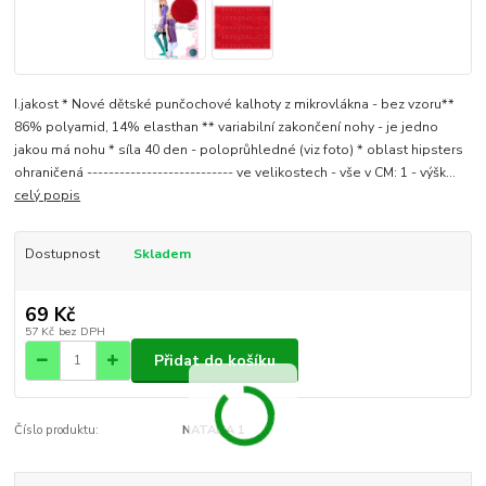
I.jakost * Nové dětské punčochové kalhoty z mikrovlákna - bez vzoru**
86% polyamid, 14% elasthan ** variabilní zakončení nohy - je jedno
jakou má nohu * síla 40 den - poloprůhledné (viz foto) * oblast hipsters
ohraničená --------------------------- ve velikostech - vše v CM: 1 - výšk...
celý popis
Dostupnost
Skladem
69 Kč
57 Kč
bez DPH
Přidat do košíku
Číslo produktu:
NATALIA 1