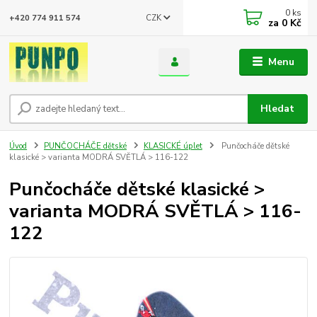
0
ks
CZK
+420 774 911 574
za
0 Kč
Menu
Hledat
Úvod
PUNČOCHÁČE dětské
KLASICKÉ úplet
Punčocháče dětské
klasické > varianta MODRÁ SVĚTLÁ > 116-122
Punčocháče dětské klasické >
varianta MODRÁ SVĚTLÁ > 116-
122