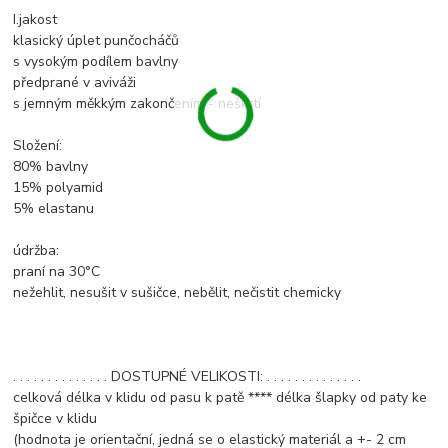
I.jakost
klasický úplet punčocháčů
s vysokým podílem bavlny
předprané v aviváži
s jemným měkkým zakončením - neškrtí
Složení:
80% bavlny
15% polyamid
5% elastanu
údržba:
praní na 30°C
nežehlit, nesušit v sušičce, nebělit, nečistit chemicky
. . . . . . . . . . . . . . DOSTUPNÉ VELIKOSTI: . . . . . . . . . . . . . .
celková délka v klidu od pasu k patě **** délka šlapky od paty ke
špičce v klidu
(hodnota je orientační, jedná se o elastický materiál a +- 2 cm