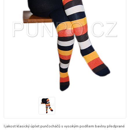
I.jakost klasický úplet punčocháčů s vysokým podílem bavlny předprané