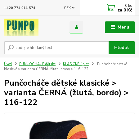
0
ks
CZK
+420 774 911 574
za
0 Kč
Menu
Hledat
Úvod
PUNČOCHÁČE dětské
KLASICKÉ úplet
Punčocháče dětské
klasické > varianta ČERNÁ (žlutá, bordo) > 116-122
Punčocháče dětské klasické >
varianta ČERNÁ (žlutá, bordo) >
116-122