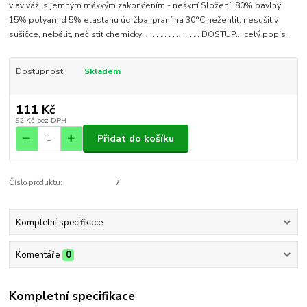
v aviváži s jemným měkkým zakončením - neškrtí Složení: 80% bavlny
15% polyamid 5% elastanu údržba: praní na 30°C nežehlit, nesušit v
sušičce, nebělit, nečistit chemicky . . . . . . . . . . . . . . DOSTUP...
celý popis
Dostupnost
Skladem
111 Kč
92 Kč
bez DPH
Přidat do košíku
Číslo produktu:
7
Kompletní specifikace
Komentáře
0
Kompletní specifikace