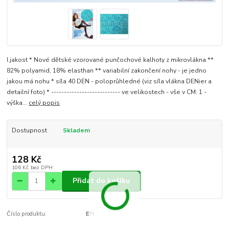
I.jakost * Nové dětské vzorované punčochové kalhoty z mikrovlákna **
82% polyamid, 18% elasthan ** variabilní zakončení nohy - je jedno
jakou má nohu * síla 40 DEN - poloprůhledné (viz síla vlákna DENier a
detailní foto) * --------------------------- ve velikostech - vše v CM: 1 -
výška...
celý popis
Dostupnost
Skladem
128 Kč
106 Kč
bez DPH
Přidat do košíku
Číslo produktu:
EFI