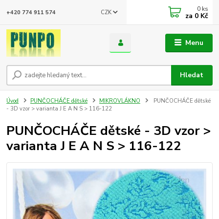
0
ks
CZK
+420 774 911 574
za
0 Kč
Menu
Hledat
Úvod
PUNČOCHÁČE dětské
MIKROVLÁKNO
PUNČOCHÁČE dětské
- 3D vzor > varianta J E A N S > 116-122
PUNČOCHÁČE dětské - 3D vzor >
varianta J E A N S > 116-122