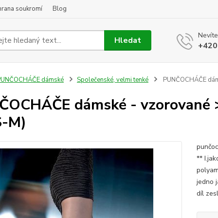
hrana soukromí
Blog
Nevíte
Hledat
+420
PUNČOCHÁČE dámské
Společenské, velmi tenké
PUNČOCHÁČE dámské
OCHÁČE dámské - vzorované > 
S-M)
punčoc
** I.ja
polyam
jedno 
díl ze