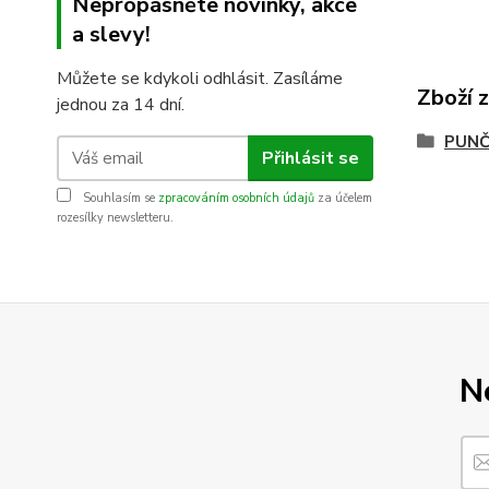
Nepropásněte novinky, akce
a slevy!
Můžete se kdykoli odhlásit. Zasíláme
Zboží 
jednou za 14 dní.
PUNČ
Přihlásit se
Souhlasím se
zpracováním osobních údajů
za účelem
rozesílky newsletteru.
N