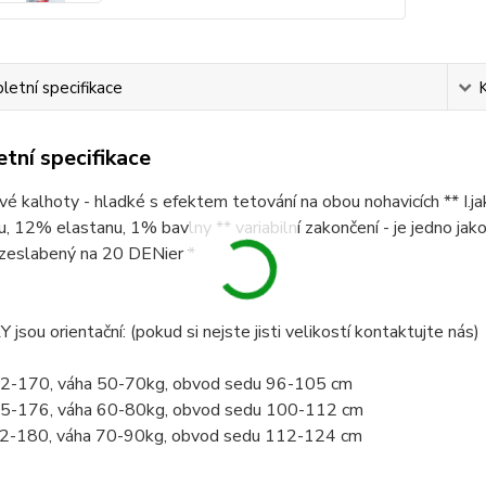
etní specifikace
tní specifikace
é kalhoty - hladké s efektem tetování na obou nohavicích ** I.ja
, 12% elastanu, 1% bavlny ** variabilní zakončení - je jedno jak
l zeslabený na 20 DENier *
sou orientační: (pokud si nejste jisti velikostí kontaktujte nás)
52-170, váha 50-70kg, obvod sedu 96-105 cm
55-176, váha 60-80kg, obvod sedu 100-112 cm
62-180, váha 70-90kg, obvod sedu 112-124 cm