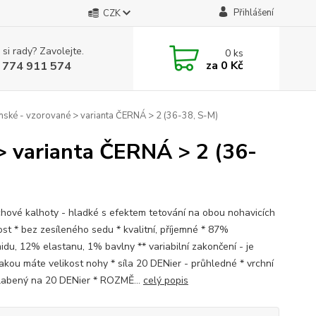
Přihlášení
CZK
 si rady? Zavolejte.
0
ks
za
0 Kč
 774 911 574
 - vzorované > varianta ČERNÁ > 2 (36-38, S-M)
varianta ČERNÁ > 2 (36-
hové kalhoty - hladké s efektem tetování na obou nohavicích
kost * bez zesíleného sedu * kvalitní, příjemné * 87%
idu, 12% elastanu, 1% bavlny ** variabilní zakončení - je
jakou máte velikost nohy * síla 20 DENier - průhledné * vrchní
slabený na 20 DENier * ROZMĚ...
celý popis