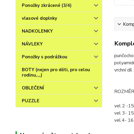
Ponožky zkrácené (3/4)
vlasové doplnky
Kompl
NADKOLENKY
Komple
NÁVLEKY
punčochov
Ponožky s podrážkou
polyamidu
BOTY (nejen pro děti, pro celou
vrchní dí
rodinu,.,,)
OBLEČENÍ
ROZMĚRY j
PUZZLE
vel 2 -1
vel 3- 1
vel.4- 1