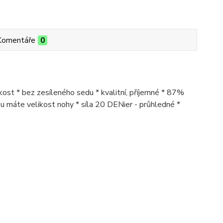
Komentáře
0
kost * bez zesíleného sedu * kvalitní, příjemné * 87%
ou máte velikost nohy * síla 20 DENier - průhledné *