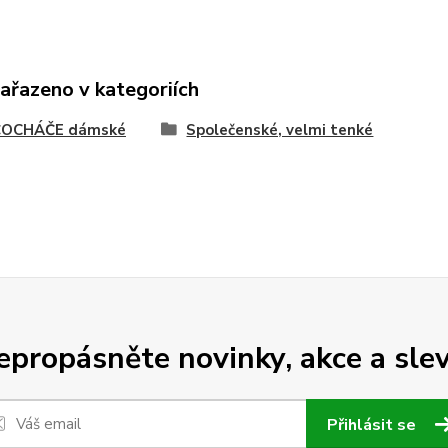
zařazeno v kategoriích
OCHÁČE dámské
Společenské, velmi tenké
epropásněte novinky, akce a slev
Přihlásit se