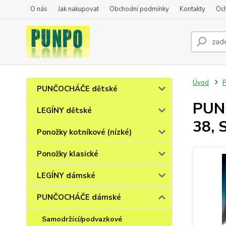
O nás
Jak nakupovat
Obchodní podmínky
Kontakty
Oc
Úvod
PUNČOCHÁČE dětské
PUNČ
LEGÍNY dětské
38, 
Ponožky kotníkové (nízké)
Ponožky klasické
LEGÍNY dámské
PUNČOCHÁČE dámské
Samodržící/podvazkové