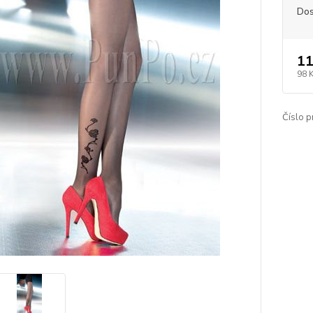
Dos
11
98 
Číslo p