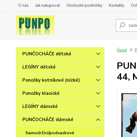
O nás
Jak nakupovat
Obchodní podmínky
Kontakty
Oc
Úvod
PUNČOCHÁČE dětské
PUNČ
LEGÍNY dětské
44, 
Ponožky kotníkové (nízké)
Ponožky klasické
LEGÍNY dámské
PUNČOCHÁČE dámské
Samodržící/podvazkové