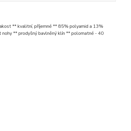
kost ** kvalitní, příjemné ** 85% polyamid a 13%
st nohy ** prodyšný bavlněný klín ** polomatné - 40