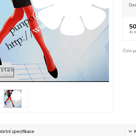
Dos
50
41 
Číslo p
etní specifikace