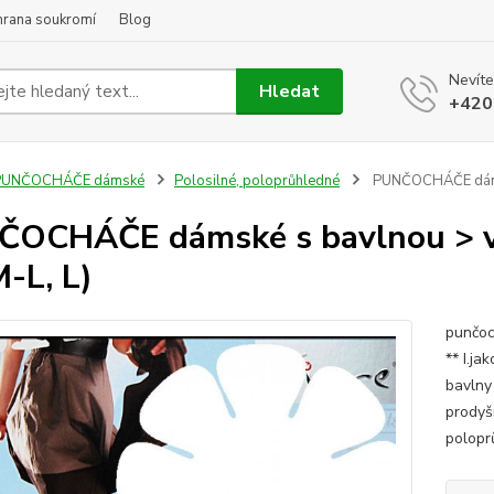
hrana soukromí
Blog
Nevíte
Hledat
+420
PUNČOCHÁČE dámské
Polosilné, poloprůhledné
PUNČOCHÁČE dámské
OCHÁČE dámské s bavlnou > var
M-L, L)
punčoc
** I.j
bavlny 
prodyš
polopr