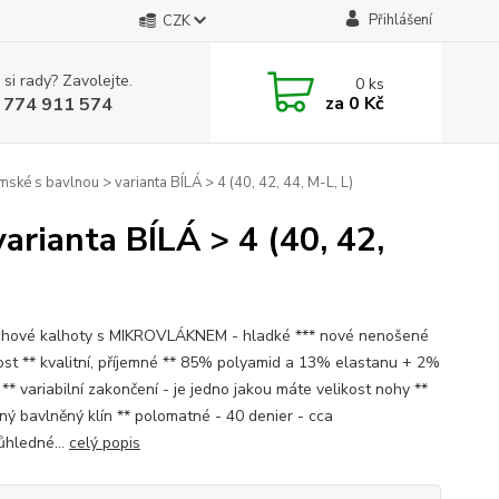
Přihlášení
CZK
 si rady? Zavolejte.
0
ks
za
0 Kč
 774 911 574
 s bavlnou > varianta BÍLÁ > 4 (40, 42, 44, M-L, L)
ianta BÍLÁ > 4 (40, 42,
hové kalhoty s MIKROVLÁKNEM - hladké *** nové nenošené
akost ** kvalitní, příjemné ** 85% polyamid a 13% elastanu + 2%
** variabilní zakončení - je jedno jakou máte velikost nohy **
ný bavlněný klín ** polomatné - 40 denier - cca
ůhledné...
celý popis