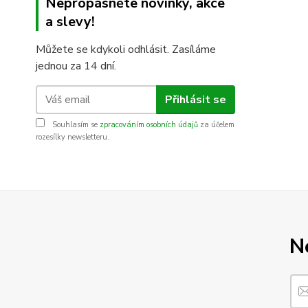
Nepropásněte novinky, akce
a slevy!
Můžete se kdykoli odhlásit. Zasíláme
jednou za 14 dní.
Přihlásit se
Souhlasím se
zpracováním osobních údajů
za účelem
rozesílky newsletteru.
N