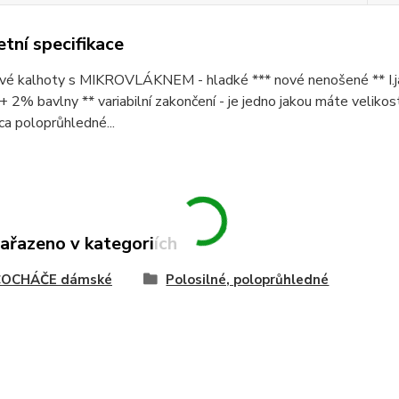
tní specifikace
vé kalhoty s MIKROVLÁKNEM - hladké *** nové nenošené ** I.ja
+ 2% bavlny ** variabilní zakončení - je jedno jakou máte veliko
cca poloprůhledné...
zařazeno v kategoriích
OCHÁČE dámské
Polosilné, poloprůhledné