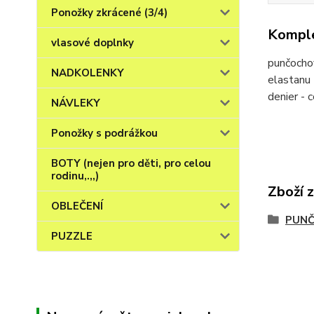
Ponožky zkrácené (3/4)
Komple
vlasové doplnky
punčocho
NADKOLENKY
elastanu 
denier - 
NÁVLEKY
Ponožky s podrážkou
BOTY (nejen pro děti, pro celou
rodinu,.,,)
Zboží 
OBLEČENÍ
PUNČ
PUZZLE