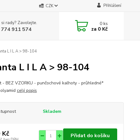
Přihlášení
CZK
 si rady? Zavolejte.
0
ks
za
0 Kč
 774 911 574
nta L I L A > 98-104
nta L I L A > 98-104
ost - BEZ VZORKU - punčochové kalhoty - průhledné*
olyamid
celý popis
tupnost
Skladem
 Kč
Přidat do košíku
Kč
bez DPH