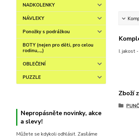
NADKOLENKY
NÁVLEKY
Kompl
Ponožky s podrážkou
Komple
BOTY (nejen pro děti, pro celou
rodinu,.,,)
I. jakos
OBLEČENÍ
PUZZLE
Zboží 
PUNČ
Nepropásněte novinky, akce
a slevy!
Můžete se kdykoli odhlásit. Zasíláme