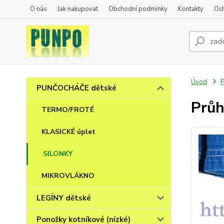
O nás
Jak nakupovat
Obchodní podmínky
Kontakty
Oc
Úvod
PUNČOCHÁČE dětské
Průh
TERMO/FROTÉ
KLASICKÉ úplet
SILONKY
MIKROVLÁKNO
LEGÍNY dětské
Ponožky kotníkové (nízké)