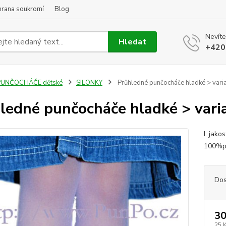
hrana soukromí
Blog
Nevíte
Hledat
+420
PUNČOCHÁČE dětské
SILONKY
Průhledné punčocháče hladké > varia
ledné punčocháče hladké > varia
I. jak
100%p
Dos
30
25 