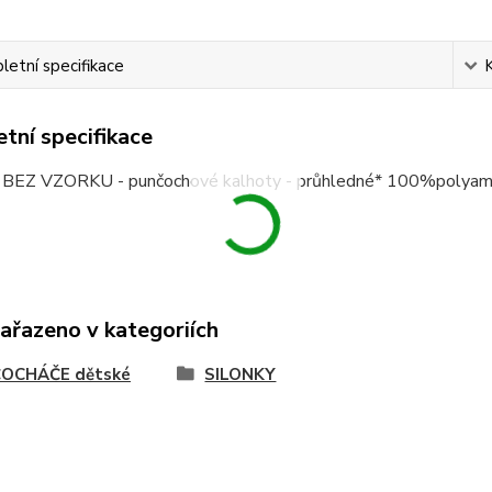
etní specifikace
tní specifikace
t - BEZ VZORKU - punčochové kalhoty - průhledné* 100%polyam
zařazeno v kategoriích
OCHÁČE dětské
SILONKY