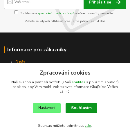
Přihlásit se
Souhlasím se
zpracováním osobních údajů
za účelem rozesílky newsletteru.
Můžete se kdykoli odhlásit. Zasíláme jednou za 14 dní.
Informace pro zákazníky
O nás
Jak nakupovat
Zpracování cookies
Obchodní podmínky
Kontakty
Náš e-shop a partneři potřebují Váš
souhlas
s použitím souborů
cookies, aby Vám mohli zobrazovat informace týkající se Vašich
zájmů.
Souhlasím
Nastavení
Souhlas můžete odmítnout
zde
.