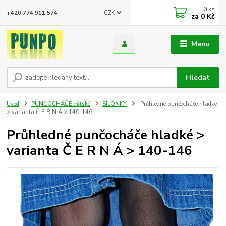
0
ks
CZK
+420 774 911 574
za
0 Kč
Menu
Hledat
Úvod
PUNČOCHÁČE dětské
SILONKY
Průhledné punčocháče hladké
> varianta Č E R N Á > 140-146
Průhledné punčocháče hladké >
varianta Č E R N Á > 140-146