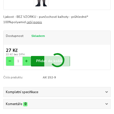
I.jakost - BEZ VZORKU - punčochové kalhoty - průhledné*
100%polyamid
celý popis
Dostupnost
Skladem
27 Kč
22 Kč
bez DPH
Přidat do košíku
Číslo produktu:
AX 152-9
Kompletní specifikace
Komentáře
0